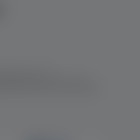
n
anagementsystem, einem
ch gerecht zu werden, entwickeln und
der Normen ISO 9001, ISO 14001 und ISO 50001