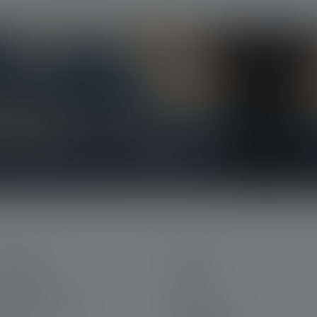
siven Aktionen und spannenden Gewinnspielen.
n dein Postfach.
ERVICE
LEGAL
in Ledlenser
AGB
riere bei Ledlenser
Impressum