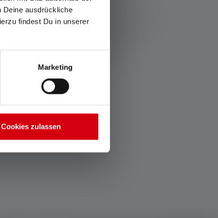
Umweltmanagementsystems, um
ch Deine ausdrückliche
ontinuierliche Verbesserungen zu garantieren
ierzu findest Du in unserer
– z.B. in Bezug auf CO₂-Ausstoß,
Ressourcenverbrauch und weitere
umweltrelevante Faktoren.
Marketing
Cookies zulassen