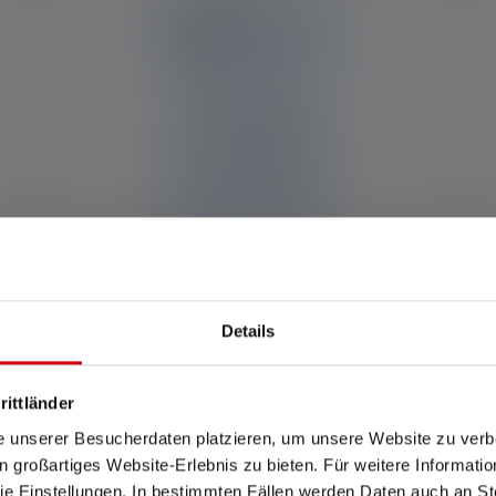
Qualitätsmanagement:
Details
8
DIN EN ISO 9001:2015
rittländer
Unser systematisches Qualitätsmanagement
sichert eine gleichbleibend hohe Produkt- und
e unserer Besucherdaten platzieren, um unsere Website zu verbe
Dienstleistungsqualität. Durch eindeutig
in großartiges Website-Erlebnis zu bieten. Für weitere Informati
definierte und nachvollziehbare Prozesse
e Einstellungen. In bestimmten Fällen werden Daten auch an Ste