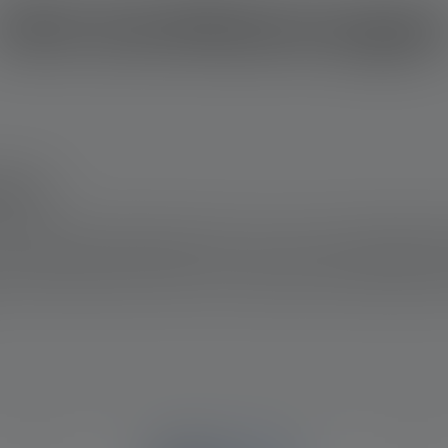
ISO-Zertifizierunge
stem
 ein integriertes Managementsystem, das aus einem Qualitätsm
anagementsystem besteht. Um unserem hohen Qualitätsanspru
sch und kontinuierlich weiter. Wir erfüllen die Anforderungen 