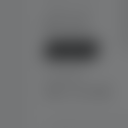
Ga
Ko
Mo-Do. 08:00 - 16:00 Uhr
Fr. 08:00 - 13:00 Uhr
Do
+49 212 5948 0
Gr
Kontaktformular
Ne
FA
Ko
Vertrag widerrufen
SOCIAL MEDIA
Instagram
Facebook
LinkedIn
Youtube
© Copyright 2026 Ledlenser. Alle Rechte 