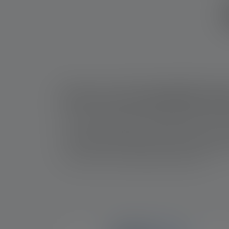
Bei uns hat Qualität Sy
An unserem Hauptsitz in Solingen führen wir
Umweltmanagementsystem und einem Energiem
verbessern wir all unsere Prozesse systemati
und sind vom TÜV Rheinland zertifiziert.