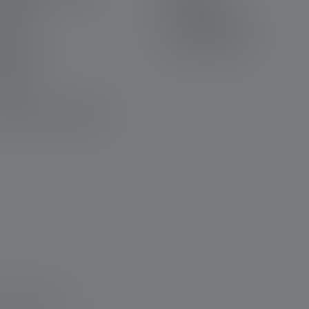
rantie
Datenschutz
ntakt
Barrierefreiheit
wnloads
Umwelthinweise
avur
wsletter
Q
nformitätserklärungen
vorbehalten.