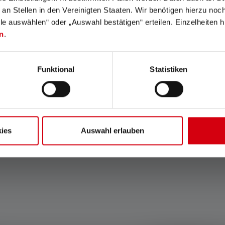
g.
können wir die Erwartungen unserer Kunden
 an Stellen in den Vereinigten Staaten. Wir benötigen hierzu no
konstant und professionell erfüllen. Auch an
k
lle auswählen“ oder „Auswahl bestätigen“ erteilen. Einzelheiten h
unserem chinesischen Standort erreichen wir
n
.
die Normanforderungen.
Funktional
Statistiken
ies
Auswahl erlauben