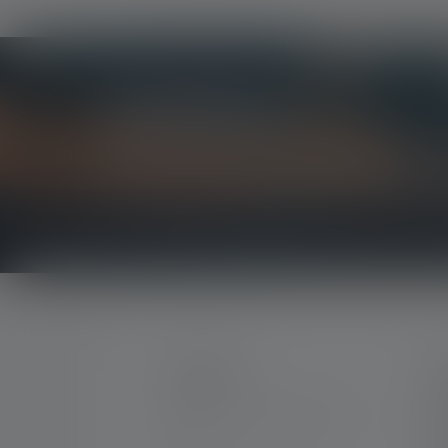
Newsletter
Erfahre als Erste*r von neuen Produkten, exklu
Erhalte alles rund um die Welt des Lichts direkt i
KONTAKT
S
Me
Unterstützung und Beratung
Kar
unter: