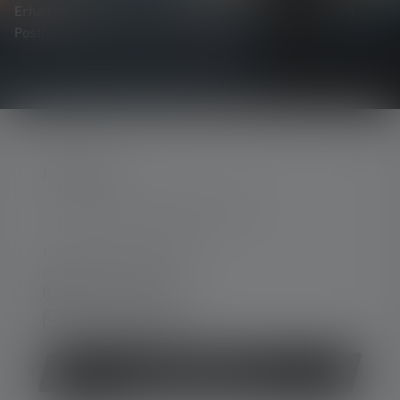
Erhalte alles rund um die Welt des Lichts direkt in dein
Postfach.
KONTAKT
Unterstützung und Beratung unter:
Mo-Do. 08:00 - 16:00 Uhr
Fr. 08:00 - 13:00 Uhr
+49 212 5948 0
Kontaktformular
Vertrag widerrufen