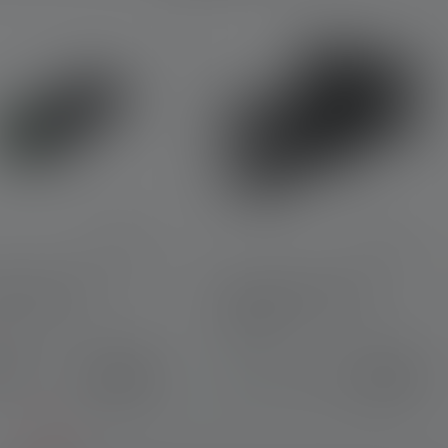
rbank Flex7
Universal Mounting
System
t mehr
54,90 €
14,90 €
erbar
Sofort verfügbar