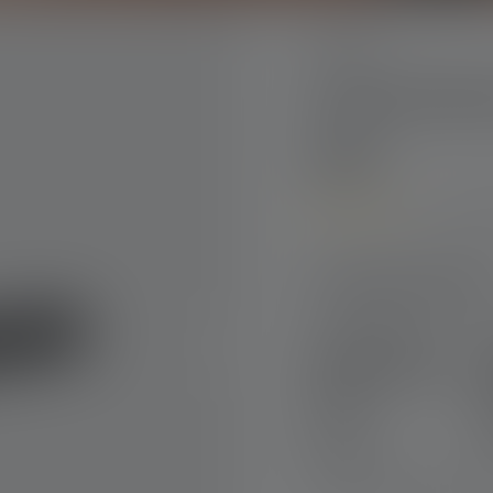
P-Serie
Taschenlamp
2020
4.4
(30 
Durchschnittliche Bewer
Produktausführu
Taschenlampe
P6R Core Edition
2020
E
Nr: 502179
N
99,90 €