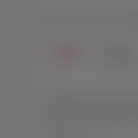
Be
2+5 JAHRE
Exklusiv im Ledlense
andere Händler erhäl
Nr:
502179
Nicht weniger als die P-Revolution steckt i
Im schlanken, eleganten Design verbirgt si
innovativen Smart Light Technology, dazu 
das dank Multi-Core Optics für unser typisc
Raum ausleuchten, lässt sich die Lampe ein
Hersteller: