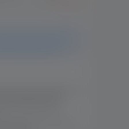
 Auswählen eines Modells?
Zum Vergleich
ehr verfügbar. Auf dieser Seite findest Du
mationen und Daten. Solltest Du weitere
nser Support-Team gerne weiter.
tem für effizientes, maßgeschneidertes
ten und defokussierten Zustand
logy zum Personalisieren aller
z vor Staub und Wasser (Schutzklasse