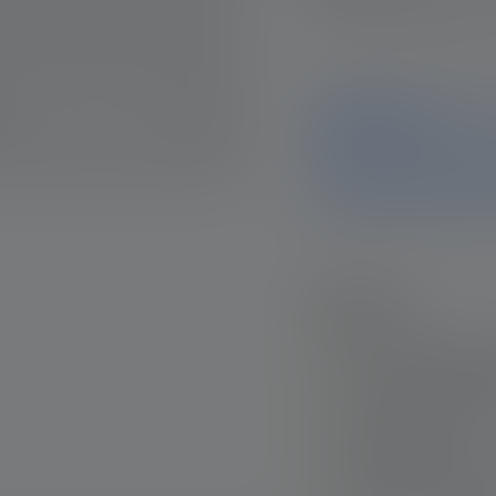
Brauchst Du Hilfe beim
Hinweis
Dieses Produkt ist nicht m
weiterhin sämtliche Infor
Fragen haben, hilft Dir u
Highlights:
Advanced Focus Sys
Licht im fokussier
Smart Light Techno
Lichtfunktionen
Extrem hoher Schut