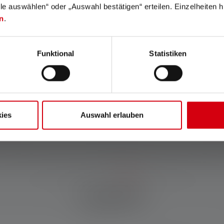
lle auswählen“ oder „Auswahl bestätigen“ erteilen. Einzelheiten h
n
.
Multi-Core Optics
Magnetic Charge System
Multi-Core Optics bezeichnet
Mit dem Magnetic Charge
Funktional
Statistiken
eine spezielle Facettierung
System lässt sich das
der Linse für ein besonders
Ladekabel schnell und
homogenes und
einfach an die Lampe
ästhetisches Lichtbild.
anbringen.
ies
Auswahl erlauben
Zubehör