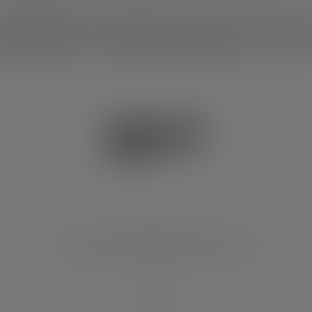
elches Produkt passt zu di
 Sternen
Durchschnittliche Bewertung von 5 von 5 Sternen
Taschenlampe P6R Work Edition 2020
Leuchtweite (in m)