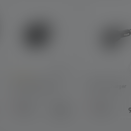
Durchschnittliche Bewertung von 5 von 5 Sternen
Lamp Adapter Type C
USB Car Charger
Bald wieder
Bald wieder
4,90 €
verfügbar
verfügbar