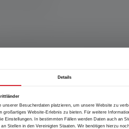
schland www.ledlenser.com
Jahre. Garantiebedingungen einsehbar unter https://ledlenser.com/de-de/in
genannten Einstellung. Ist keine Einstellung ausdrücklich benannt, so be
nd die Werte zur Leuchtdauer (Stunden/h) auf die niedrigste Einstellung. 
Für den Fall, dass die Lampe mit farbigen LEDs ausgestattet ist, sind die 
modi, ist der „Energiesparmodus“ die Grundlage für die Messung.
Wh). Dieser gilt für die im Auslieferungszustand des jeweiligen Artikels en
Details
ufgeladenem Zustand.
Features und Technologien
rittländer
e unserer Besucherdaten platzieren, um unsere Website zu verbe
in großartiges Website-Erlebnis zu bieten. Für weitere Informati
e Einstellungen. In bestimmten Fällen werden Daten auch an Ste
 an Stellen in den Vereinigten Staaten. Wir benötigen hierzu no