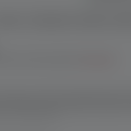
IP68) dank Flex Sea
Constant Light für
Zeitraum
schreibung
Technische Daten
Lieferumfang
Downlo
Bequemes Aufladen
r Webshop: 10 Jahre Garantie nach Registrierung. Bei Käufen über
tst du 7 Jahre Garantie nach Registrierung.
*Zu den Bedingungen.
n der P6R Core, der perfekt vor Staub und Wasser geschützten Ta
ch modernste Technik, die für leuchtende Aussichten sorgt: stuf
bequem aufladbar mit dem Magnetic Charge System. Natürlich is
hes, perfektes Lichtbild sorgt – notfalls auch unter Wasser! Un
fach auf die Endkappe stellen.