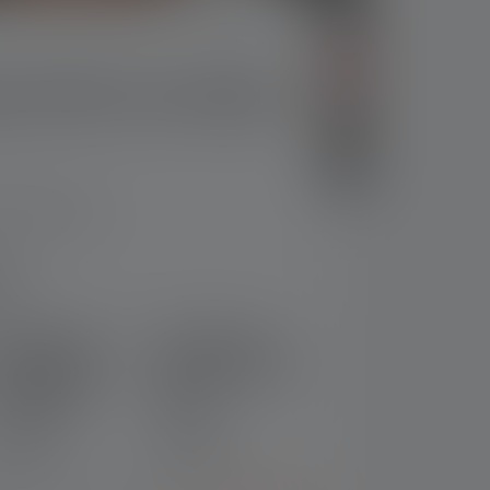
e P6R Core Edition
Bewertungen)
tung von 4.4 von 5 Sternen
ng
Taschenlampe
Taschenlampe
P6R Signature
P6R Work Edition
dition 2020
2020
r: 502189
Nr: 502186
159,00 €
119,00 €