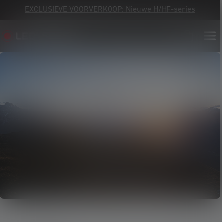
EXCLUSIEVE VOORVERKOOP: Nieuwe H/HF-series