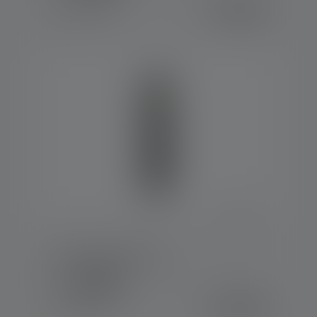
€ 34,90
Op voorraad
Werklamp W4R Work
Kleuren
€ 39,90
Op voorraad