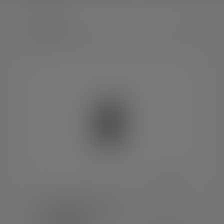
8 Producten
Werklamp W1R Work