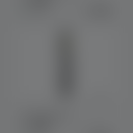
Kleuren
€ 29,90
Op voorraad
Werklamp W2R Work
Kleuren