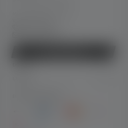
Ondersteuning en counseling:
Ma. t/m do. 08:00 - 16:00 uur
Vr. 08:00 - 13:00 uur
+49 212 5948 0
Contactformulier
Contract herroepen
DIENST
LEGAAL
BETAALMETHODEN