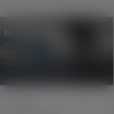
Nieuwsbrief
Wees als eerste op de hoogte van nieuwe producten,
exclusieve aanbiedingen en spannende prijsvragen.
Ontvang alles over de wereld van verlichting rechtstreeks
in uw mailbox.
CONTACT