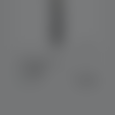
Werklamp W2 Work
Kleuren
€ 24,90
Op voorraad