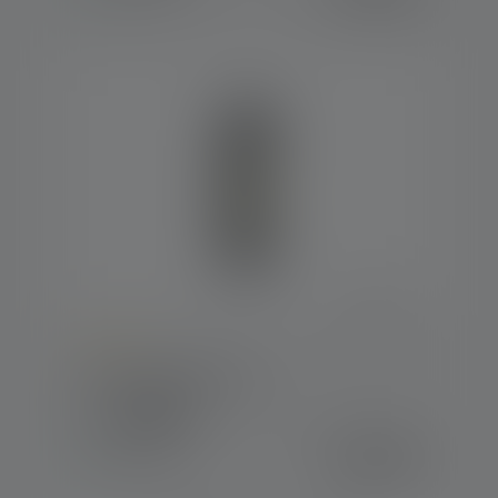
Average rating of 4 out of 5 stars
Werklamp W6R Work
Kleuren
€ 69,90
Op voorraad