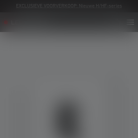
EXCLUSIEVE VOORVERKOOP: Nieuwe H/HF-series
Skip image gallery