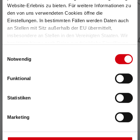
Website-Erlebnis zu bieten. Für weitere Informationen zu
den von uns verwendeten Cookies öffne die
Average rating of 4 out of 5 stars
Einstellungen. In bestimmten Fällen werden Daten auch
Zaklamp P7
Zaklamp P7
an Stellen mit Sitz außerhalb der EU übermittelt,
€ 79,90
insbesondere an Stellen in den Vereinigten Staaten. Wir
Niet meer
€ 54,90
€ 7
beschikbaar
Op voorraad
benötigen hierzu noch Deine ausdrückliche Einwilligung,
die Du durch „Alle auswählen“ oder „Auswahl bestätigen“
Einwilligungsauswahl
erteilen. Einzelheiten hierzu findest Du in unserer
Notwendig
Datenschutz-Bestimmungen
.
Funktional
0 van 0 beoordelingen
Statistiken
Marketing
Average rating of 0 out of 5 stars
Schrijf een review!
Deel je ervaring met het product met andere klanten.