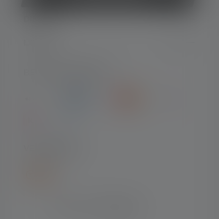
DIENST
LEGAAL
BETAALMETHODEN
VERZENDING