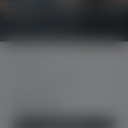
exclusieve aanbiedingen en spannende prijsvragen.
Ontvang alles over de wereld van verlichting rechtstreeks
in uw mailbox.
CONTACT
Ondersteuning en counseling:
Ma. t/m do. 08:00 - 16:00 uur
Vr. 08:00 - 13:00 uur
+49 212 5948 0
Contactformulier
Contract herroepen