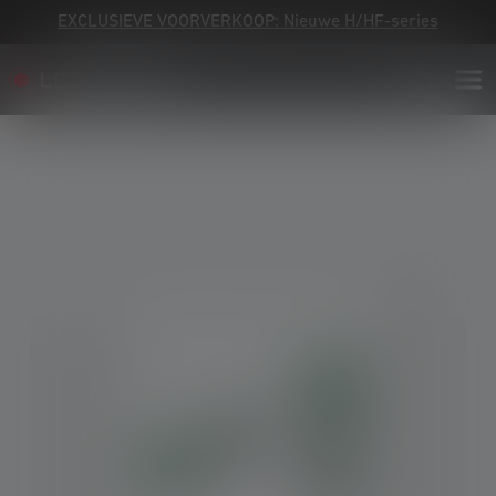
EXCLUSIEVE VOORVERKOOP: Nieuwe H/HF-series
Skip image gallery