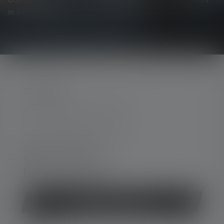
Ontvang alles over de wereld van verlichting rechtstreeks
in uw mailbox.
CONTACT
Ondersteuning en counseling:
Ma. t/m do. 08:00 - 16:00 uur
Vr. 08:00 - 13:00 uur
+49 212 5948 0
Contactformulier
Contract herroepen