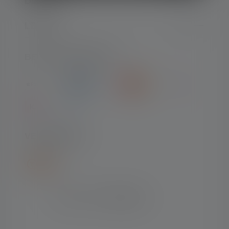
DIENST
LEGAAL
BETAALMETHODEN
VERZENDING