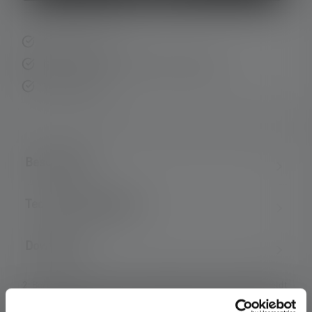
Snelle levering
Gratis retourneren binnen 14 dagen
Veilig betalen
Beschrijving
Technische gegevens
Downloads
2: Berekende waarde van de capaciteit in wattuur (Wh). Dit geldt
voor de batterij(en) in de leveringstoestand van het respectieve