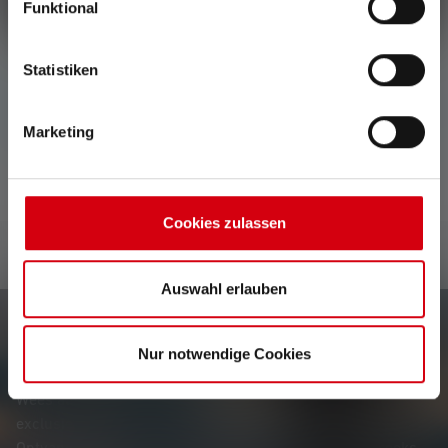
Funktional
Statistiken
Geen reviews gevonden. Ga je gang en deel je
inzichten met anderen.
Marketing
Cookies zulassen
Auswahl erlauben
Nieuwsbrief
Nur notwendige Cookies
Wees als eerste op de hoogte van nieuwe producten,
exclusieve aanbiedingen en spannende prijsvragen.