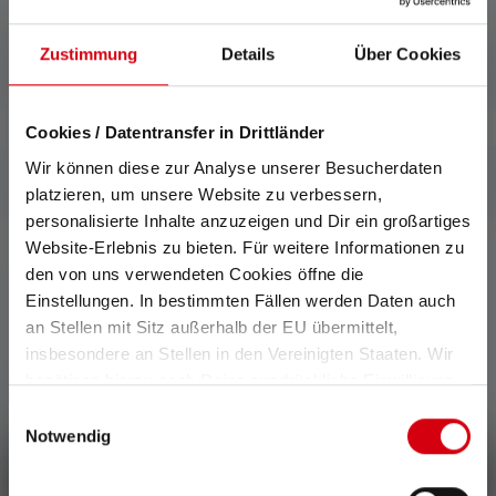
artikel of, in het geval van lampen met oplaadbare batterij, voor
de oplaadbare batterij(en) in volledig opgeladen toestand.
Zustimmung
Details
Über Cookies
Cookies / Datentransfer in Drittländer
Wir können diese zur Analyse unserer Besucherdaten
platzieren, um unsere Website zu verbessern,
personalisierte Inhalte anzuzeigen und Dir ein großartiges
Website-Erlebnis zu bieten. Für weitere Informationen zu
den von uns verwendeten Cookies öffne die
Einstellungen. In bestimmten Fällen werden Daten auch
0 van 0 beoordelingen
an Stellen mit Sitz außerhalb der EU übermittelt,
insbesondere an Stellen in den Vereinigten Staaten. Wir
Average rating of 0 out of 5 stars
benötigen hierzu noch Deine ausdrückliche Einwilligung,
Schrijf een review!
die Du durch „Alle auswählen“ oder „Auswahl bestätigen“
Einwilligungsauswahl
erteilen. Einzelheiten hierzu findest Du in unserer
Notwendig
Deel je ervaring met het product met andere klanten.
Datenschutz-Bestimmungen
.
Schrijf een recensie