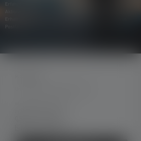
Erfahre als Erste*r von neuen Produkten, exklusiven
Aktionen und spannenden Gewinnspielen.
Erhalte alles rund um die Welt des Lichts, direkt in dein
Postfach.
KONTAKT
Unterstützung und Beratung unter:
Mo-Do. 08:00 - 16:00 Uhr
Fr. 08:00 - 13:00 Uhr
+49 212 5948 0
Kontaktformular