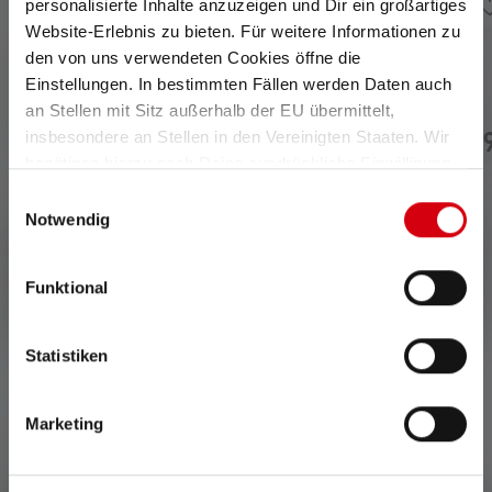
personalisierte Inhalte anzuzeigen und Dir ein großartiges
Website-Erlebnis zu bieten. Für weitere Informationen zu
den von uns verwendeten Cookies öffne die
Durchschnittliche Bewertung von 5 von 5 Sternen
Stirnlampe MH11 Edition
Stirnlampe iH11R
Einstellungen. In bestimmten Fällen werden Daten auch
2019
an Stellen mit Sitz außerhalb der EU übermittelt,
Sofort
Nicht mehr
insbesondere an Stellen in den Vereinigten Staaten. Wir
€ 179,00
€ 19
verfügbar
lieferbar
benötigen hierzu noch Deine ausdrückliche Einwilligung,
die Du durch „Alle auswählen“ oder „Auswahl bestätigen“
Einwilligungsauswahl
erteilen. Einzelheiten hierzu findest Du in unserer
Notwendig
Datenschutz-Bestimmungen
.
Funktional
0 von 0 Bewertungen
Statistiken
Durchschnittliche Bewertung von 0 von 5 Sternen
Marketing
Gib eine Bewertung ab!
Teile Deine Erfahrungen mit dem Produkt mit anderen