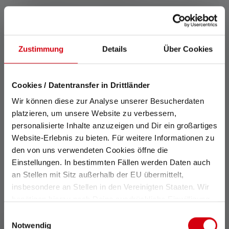
Urheberrechtsinformat
ionen
Zustimmung
Details
Über Cookies
Urheberrechte
Sämtliche Rechte an Produktfotografien, grafischen
Cookies / Datentransfer in Drittländer
Gestaltungen von Logos und Markenzeichen, Texten,
Wir können diese zur Analyse unserer Besucherdaten
insbesondere Artikelbeschreibungen und Produkt-
platzieren, um unsere Website zu verbessern,
sowie Präsentationsvideodateien (urheberrechtlich
personalisierte Inhalte anzuzeigen und Dir ein großartiges
relevantes Material), die im Rahmen dieses
Website-Erlebnis zu bieten. Für weitere Informationen zu
Internetauftritts wiedergegeben sind oder waren,
den von uns verwendeten Cookies öffne die
liegen ausschließlich bei der Ledlenser GmbH & Co
Einstellungen. In bestimmten Fällen werden Daten auch
KG. Es ist Dritten ausdrücklich untersagt,
an Stellen mit Sitz außerhalb der EU übermittelt,
urheberrechtlich relevantes Material ohne
insbesondere an Stellen in den Vereinigten Staaten. Wir
ausdrückliche Einwilligung der Ledlenser GmbH & Co
benötigen hierzu noch Deine ausdrückliche Einwilligung,
KG zu vervielfältigen, öffentlich zugänglich zu
die Du durch „Alle auswählen“ oder „Auswahl bestätigen“
Einwilligungsauswahl
machen oder sonst wie unter Verstoß gegen nach
erteilen. Einzelheiten hierzu findest Du in unserer
Notwendig
dem UrhG geschützte Verwertungs- und