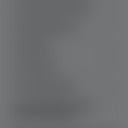
§ 7 Eigentumsvorbehalt
§ 8 Gewährleistung
§ 9 Haftung
§ 10 Garantie
§ 11 Urheberrechte
§ 12 Anwendbares Recht
und Gerichtsstand