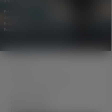
Erfahre als Erste*r von neuen Produkten, exklusiven
Aktionen und spannenden Gewinnspielen.
Erhalte alles rund um die Welt des Lichts, direkt in dein
Postfach.
KONTAKT
Unterstützung und Beratung unter:
Mo-Do. 08:00 - 16:00 Uhr
Fr. 08:00 - 13:00 Uhr
+49 212 5948 0
Kontaktformular