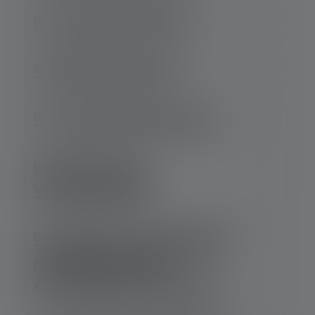
§ 2 Vertragsschluss
§ 3 Widerrufsrecht
§ 4 Lieferbedingungen
§ 5 Preise und
Versandkosten
§ 6 Zahlungsmodalitäten,
Aufrechnung und
Zurückbehaltungsrecht