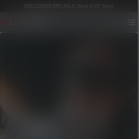
EXKLUSIVER PRE-SALE: Neue H/HF-Serie