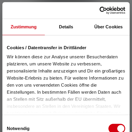
Zustimmung
Details
Über Cookies
Cookies / Datentransfer in Drittländer
Wir können diese zur Analyse unserer Besucherdaten
Stirnlampe HF6R Core Edition 2023
platzieren, um unsere Website zu verbessern,
personalisierte Inhalte anzuzeigen und Dir ein großartiges
Farben
Website-Erlebnis zu bieten. Für weitere Informationen zu
€ 69,90
den von uns verwendeten Cookies öffne die
Sofort verfügbar
Einstellungen. In bestimmten Fällen werden Daten auch
an Stellen mit Sitz außerhalb der EU übermittelt,
insbesondere an Stellen in den Vereinigten Staaten. Wir
benötigen hierzu noch Deine ausdrückliche Einwilligung,
die Du durch „Alle auswählen“ oder „Auswahl bestätigen“
Einwilligungsauswahl
erteilen. Einzelheiten hierzu findest Du in unserer
Notwendig