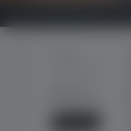
Få alt om lysets verden direkte i din indbakke.
KONTAKT
S
M
Support og rådgivning på:
K
G
Man-tors 08:00 - 16:00
K
fre 08:00 - 15:30
+45 8877 0500
D
Kontaktformular
G
N
F
Fortryd kontrakt
E