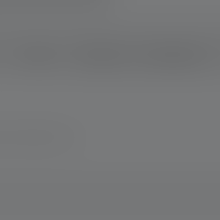
Beskrivelse
Technical data
Leveringsomfang
and www.ledlenser.com