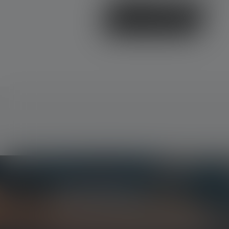
Skriv en anmeldelse
Newsletter
Vær den første til at høre om nye produkter, eks