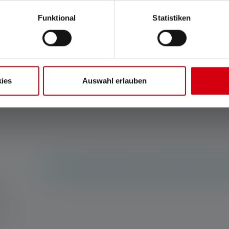
e rating of 5 out of 5 stars
 C7R Classic
Lygte C7 Classic
Funktional
Statistiken
gænge
Tilgængelig
1.019,00 kr.
639,00 kr.
straks
straks
ies
Auswahl erlauben
Ingen anmeldelser fundet. Værsgo og del din i
med