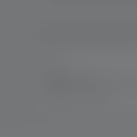
Nr.:
0040
Producent:
Ledlenser GmbH & Co. KG
Kronenstraße 5-7 | 42699 Solingen | Tyskl
WEEE-Reg-No.: DE 20612570