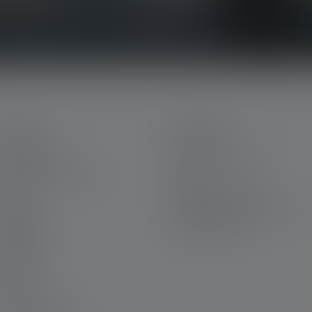
ERVICE
JURIDISK
in Ledlenser
Betingelser og vilkår
arriere hos Ledlenser
Aftryk
aranti
Privatlivserklæring
ontakt os
Declaration On Accessibility
ownloads
Miljøoplysninger
ravering
yhedsbrev
AQ
rklæring om