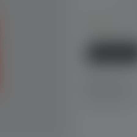
Tilgængelig, lev
Køb nu
Hurtig levering
Gratis returnering 
Sikker betaling