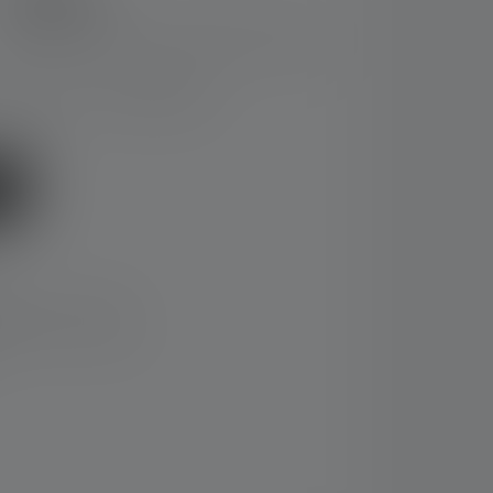
59,00 kr.
Priser inkl. moms plus forsendelsesomkostninger
eringstid: 4-5 arbejdssdage
inden for 14 dage