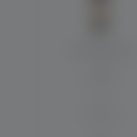
Lanterne ML6 Warm Light
Runtime (in hours)
200
Max. lysstrøm (in lm)
750