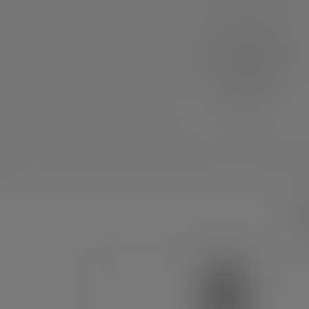
Vores innovative
linseteknologi med optisk
mikrostruktur muliggør
blændfri lysfordeling og op
til tre gange stærkere
lysudbytte med høj
effektivitet.
Skip product gallery