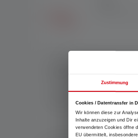
7 ÅR
Få syv års garanti ved
Nr.:
502084
ML6 Warm Light udendørs lanternen skaber 
mikroprismeteknologi giver lanternen effekt
nødstilfælde. To kroge, en aftagelig bund og
aftener udenfor.
Zustimmung
Producent:
Ledlenser GmbH & Co. KG
Kronenstraße 5-7 | 42699 Solingen | Tyskl
Cookies / Datentransfer in D
Wir können diese zur Analys
WEEE-Reg-No.: DE 20612570
Inhalte anzuzeigen und Dir e
verwendeten Cookies öffne di
EU übermittelt, insbesondere
*: 7 års garanti kun hvis registreret, ellers 2 år. G