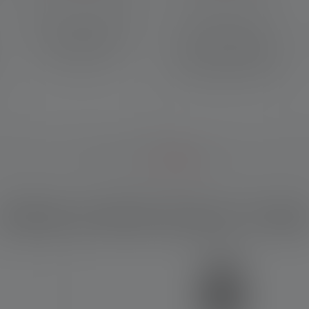
Med Smart Light Technology
Ledlenser-lamper med
kan du konfigurere
powerbank-funktion kan
funktionerne i din lampe
bruges som ladestation og
efter dine ønsker.
oplade forskellige enheder
hurtigt og nemt via USB.
Hvilket produkt passer til dig