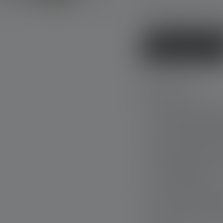
Tilgængelig, lev
Køb nu
Højdepunkter:
The efficient campi
Ledlenser ensures 
glare-free illumina
With three switches 
battery indicator, 
and brightened
Power bank with US
devices like cell ph
Glow-in-the-dark ele