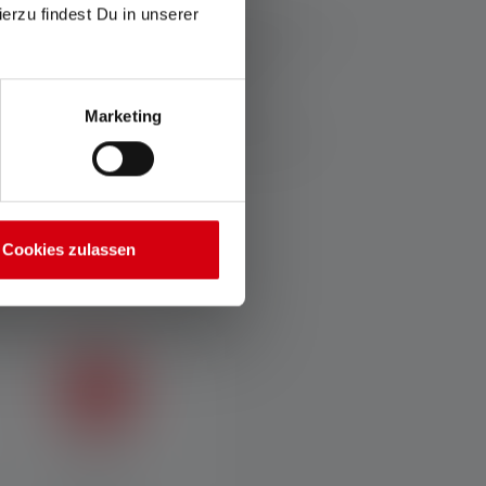
ierzu findest Du in unserer
rerer værdierne for lysstrøm (lumen/lm) og lysområde
ilgængelig) kan bruges flere gange, men er kun
en hvide lysdiode. Hvis lampen har flere
Marketing
stand eller, i tilfælde af lamper med genopladeligt
Cookies zulassen
Rødt lys
Trinløs dæmpning