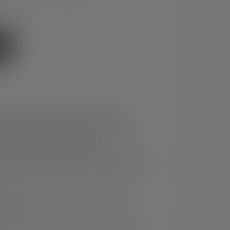
eringstid: 4-5 arbejdssdage
ng lantern with warm white light from
the most modern lens technology for a
tion and a cozy atmosphere
for intuitive and easy operation, a built-in
and lighting that can be smoothly dimmed
B connection for recharging electronic
ones, etc.
ments to make it easier to find the light in