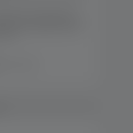
ging the light, integrated magnet for
al surfaces, and a removable stand with an
 hook that can be flipped out to provide
g options
inden for 14 dage
ds