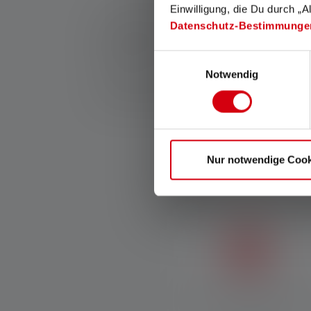
Einwilligung, die Du durch „A
1: Måleværdier i henhold til ANSI/PLATO FL 1 ved den
Datenschutz-Bestimmunge
(meter/m) til den lyseste indstilling og værdierne for
tilgængelig i kort tid ad gangen. Hvis lampen er uds
Einwilligungsauswahl
energitilstande, er "energisparetilstanden" grundlag
Notwendig
2: Beregnet værdi af kapacitet i watt-timer (Wh). Dette
batteri, for det eller de genopladelige batterier i fuldt
Nur notwendige Cook
Micro Prism Technology