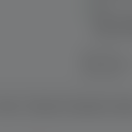
the dark
Rubber hook for han
mounting it on met
extra built-in metal
more light mountin
Hurtig levering
Gratis returnering 
Sikker betaling
eskrivelse
Technical data
Leveringsomfang
Downloa