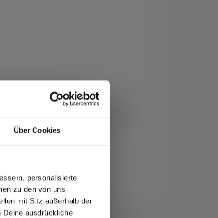
Takket være den nyeste
unktionen oplader også din mobiltelefon i
ght er den ideelle lyskilde til hyggelige
Über Cookies
ssern, personalisierte
onen zu den von uns
llen mit Sitz außerhalb der
ch Deine ausdrückliche
ice/garanti/