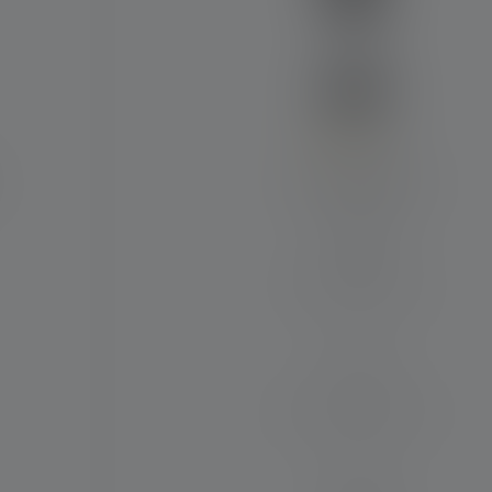
Average rating of 4 out of 5 stars
Lanterne ML6
Runtime (in hours)
240
Max. lysstrøm (in lm)
750