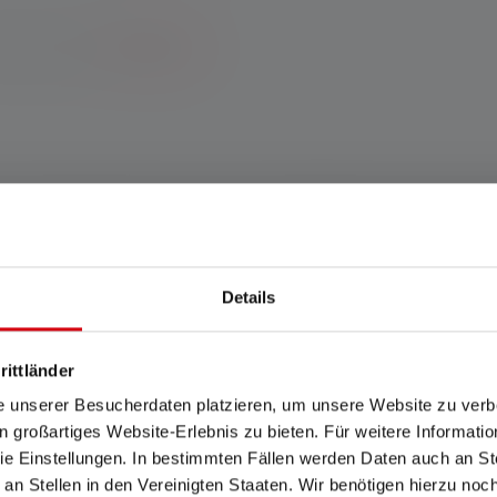
 registrering.
*Til betingelserne.
en hyggelig atmosfære overalt med behageligt varmt hvidt lys. 
iv, blændfri og målrettet belysning af omgivelserne. Powerbank-f
 en magnet sikrer, at lanternen kan bruges fleksibelt. ML6 Warm Li
Details
and www.ledlenser.com
rittländer
e unserer Besucherdaten platzieren, um unsere Website zu verbe
in großartiges Website-Erlebnis zu bieten. Für weitere Informati
e Einstellungen. In bestimmten Fällen werden Daten auch an Ste
 an Stellen in den Vereinigten Staaten. Wir benötigen hierzu no
arantibetingelserne kan ses på https://ledlenser.com/da-dk/information-serv