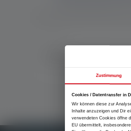
Nr.:
502248
Dette praktiske adapter gør det muligt at t
Takket være den integrerede bærehåndtag, er 
fleksible montering.
Zustimmung
Cookies / Datentransfer in D
Wir können diese zur Analys
Inhalte anzuzeigen und Dir e
verwendeten Cookies öffne di
EU übermittelt, insbesondere