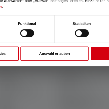
lle auswählen“ oder „Auswahl bestätigen“ erteilen. Einzelheiten h
n
.
Funktional
Statistiken
klusive tilbud og spændende konkurrencer.
ies
Auswahl erlauben
ERVICE
JURIDISK
in Ledlenser
Betingelser og vilkår
arriere hos Ledlenser
Aftryk
aranti
Privatlivserklæring
ontakt os
Declaration On Accessibility