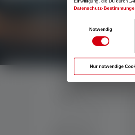
Einwilligung, die Du durch „A
Datenschutz-Bestimmunge
Newsletter
Einwilligungsauswahl
Notwendig
Vær den første til at høre om nye produkter, eks
Få alt om lysets verden direkte i din indbakke.
Nur notwendige Cook
KONTAKT
S
M
Support og rådgivning på:
K
G
Man-tors 08:00 - 16:00
K
fre 08:00 - 15:30