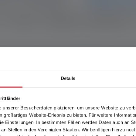
oplysninger og data på de
hjælper vores supporttea
Beskrivelse
Technical data
Leveringsomfang
Giv mig besked, så snart
Din e-mail
ilslutte Ledlenser lommelygter til det alsidige Ledlenser Connect
Ved at indsende for
lyset nu kompatibelt med forskellige ekstra tilbehør, f.eks. bælt
betingelser
og
Privat
Giv m
Details
rittländer
e unserer Besucherdaten platzieren, um unsere Website zu verbe
in großartiges Website-Erlebnis zu bieten. Für weitere Informati
e Einstellungen. In bestimmten Fällen werden Daten auch an Ste
 an Stellen in den Vereinigten Staaten. Wir benötigen hierzu no