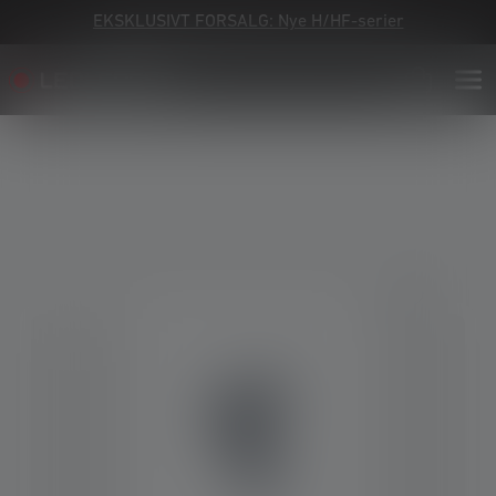
EKSKLUSIVT FORSALG: Nye H/HF-serier
Skip image gallery