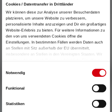
Cookies / Datentransfer in Drittländer
Wir können diese zur Analyse unserer Besucherdaten
platzieren, um unsere Website zu verbessern,
personalisierte Inhalte anzuzeigen und Dir ein großartiges
Website-Erlebnis zu bieten. Für weitere Informationen zu
0 af 0 bedømmelser
den von uns verwendeten Cookies öffne die
Einstellungen. In bestimmten Fällen werden Daten auch
an Stellen mit Sitz außerhalb der EU übermittelt,
Average rating of 0 out of 5 stars
Giv en bedømmelse!
insbesondere an Stellen in den Vereinigten Staaten. Wir
benötigen hierzu noch Deine ausdrückliche Einwilligung,
Del din oplevelse med produktet med andre kunder.
die Du durch „Alle auswählen“ oder „Auswahl bestätigen“
Einwilligungsauswahl
erteilen. Einzelheiten hierzu findest Du in unserer
Notwendig
Skriv en anmeldelse
Datenschutz-Bestimmungen
.
Funktional
Ingen anmeldelser fundet. Værsgo og del din indsigt
Statistiken
med andre.