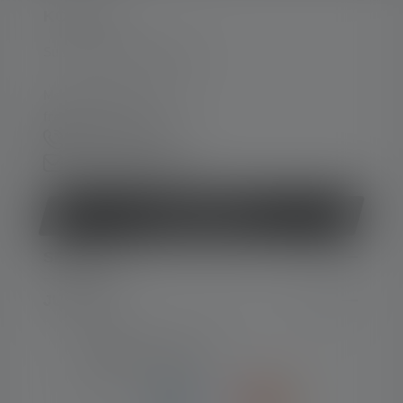
KONTAKT
Support og rådgivning på:
Man-tors 08:00 - 16:00
fre 08:00 - 15:30
+45 8877 0500
Kontaktformular
Fortryd kontrakt
SERVICE
JURIDISK
NUMMER-TYPER