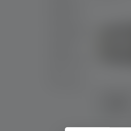
Nieuwe producten
Productsets
Graveerbare producten
25th Anniversary
Cadeautips
Promotionele producten
Outlet
Reserveonderdelen
Werflamp AF1
Kleuren
Op voorraad