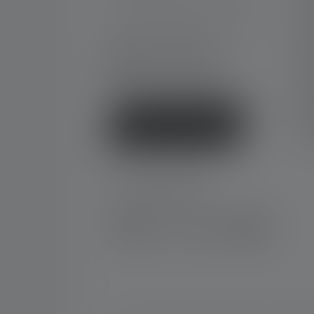
Car
Ga
Ma. t/m do. 08:00 - 16:00 uur
Co
Vr. 08:00 - 13:00 uur
+49 212 5948 0
Do
Contactformulier
Gr
Ni
Vee
Contract herroepen
Dec
SOCIAL MEDIA
Instagram
Facebook
LinkedIn
Youtube