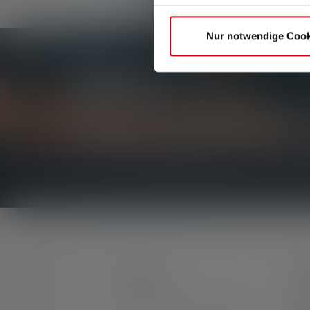
Nur notwendige Cook
Nieuwsbrief
Wees als eerste op de hoogte van nieuwe produc
prijsvragen.
Ontvang alles over de wereld van verlichting rec
CONTACT
DI
Mi
Ondersteuning en counseling: