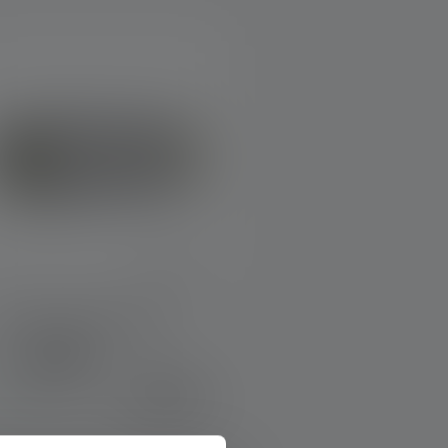
Werflamp AT10C Work
leuren
€ 249,00
Op voorraad