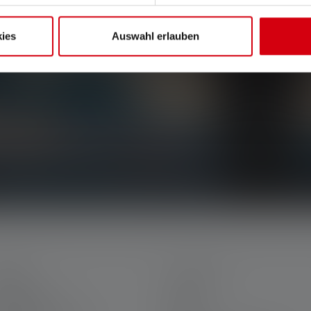
ies
Auswahl erlauben
ten, exclusieve aanbiedingen en spannende
htstreeks in uw mailbox.
ENST
LEGAAL
jn Ledlenser
AGB