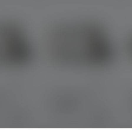
2C Work
Werflamp AF12R Work
Kleuren
K
€ 249,00
€ 349,00
Op voorraad