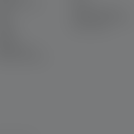
rière bij Ledlenser
Afdruk
rantie
Gegevensbescherming
ntact
Declaration On Accessibility
wnloads
Milieu-informatie
averen
euwsbrief
lgestelde vragen
laration of Conformity