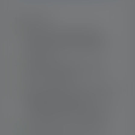
Hoogtepunten:
Excellent Ledlenser lighting quality –
Brightness, beam distance and lighting
duration are ideally coordinated for the
energy source
Solid lighting performance – Up to 120
1
meters
beam distance with up to 200
1
lumens
of luminous flux
From the homogeneous circle of close range
lighting (defocused) to a sharply bundled
long-distance beam (focused) –
The Advanced Focus System with reflector
lense enables efficient, tailored lighting
1
Long operating time – Up to 15 hours