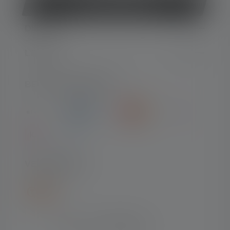
Contract herroepen
DIENST
LEGAAL
BETAALMETHODEN
VERZENDING