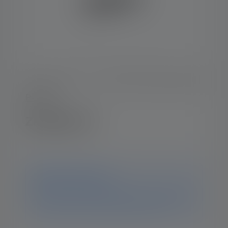
P-Serie
Zaklamp P6
Kennisgeving
Dit product is niet meer beschikbaar. Op deze pagina
vind je alle informatie en gegevens. Als je nog vragen
hebt, helpt ons supportteam je graag verder.