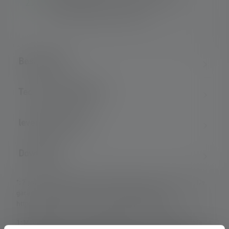
For a long lifetime – Robust metal housing
and high-quality gold contacts
Beschrijving
Technische gegevens
leveringsomvang
Downloads
*: 7 jaar garantie alleen indien geregistreerd, anders 2 jaar. De
garantievoorwaarden kunnen worden bekeken op
https://ledlenser.com/nl-nl/info-service/garantie/
1: Meetwaarden volgens ANSI/PLATO FL 1 bij de betreffende