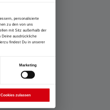
ssern, personalisierte
onen zu den von uns
llen mit Sitz außerhalb der
ch Deine ausdrückliche
ierzu findest Du in unserer
Marketing
Cookies zulassen