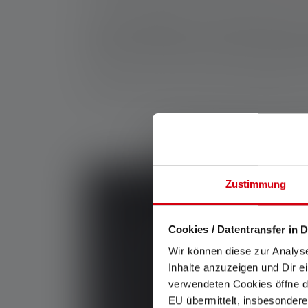
In de meeste gevallen is het poeder elektrolyt -
met lucht. Omdat ze vaak corrosief of irritere
je ermee in contact komt, was dan grondig je 
Andere tekenen dat een batterij heeft gelekt, z
Zustimmung
Cookies / Datentransfer in D
Wir können diese zur Analys
Inhalte anzuzeigen und Dir e
verwendeten Cookies öffne di
EU übermittelt, insbesondere