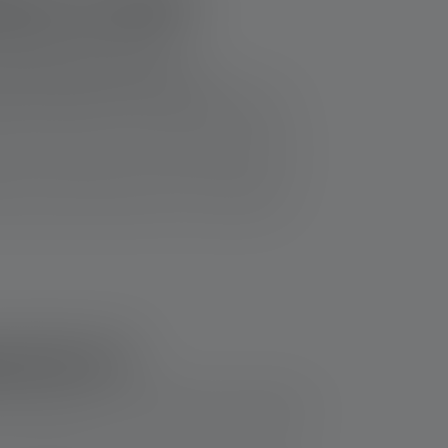
ies in brief
llen lithium button cells.
 let everything dry thoroughly.
tely with plenty of water and seek medical
 heat, humidity, or when different cells are
um cells, and store them in non-conductive
p lek is?
achtig poeder in het batterijvak. Afhankelijk