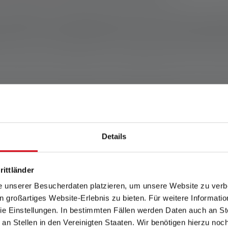
 afhankelijk van het type batterij zijn het zuren, basen of zouten
nd zijn als ze in contact komen met de huid of ogen, kun je het p
handen en reinig ook alle kleding, voorwerpen en oppervlakken d
ijn vloeistof in het batterijvak, een onaangename geur of vervormi
Hoe verwijd
Details
batterijen u
rittländer
Volg de instructies om de batt
e unserer Besucherdaten platzieren, um unsere Website zu verbe
in großartiges Website-Erlebnis zu bieten. Für weitere Informati
Zorg er allereerst voor 
e Einstellungen. In bestimmten Fällen werden Daten auch an Ste
voorkeur handschoenen
 an Stellen in den Vereinigten Staaten. Wir benötigen hierzu no