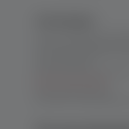
Inhoudsopgave
Hoe kan ik zien dat de batterij in mijn zaklam
Hoe verwijder ik lekkende batterijen uit mij
Kan ik mijn zaklamp nog gebruiken als de bat
Waarom lekken batterijen?
Hoe kan ik voorkomen dat batterijen gaan le
Zijn lekkende batterijen gevaarlijk?
Hoe gooi ik lekkende batterijen weg?
De juiste manier om met lekkende batterijen