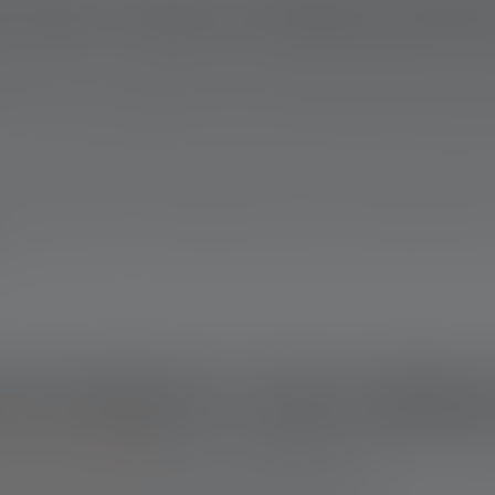
facts about leaking batter
te or brown crusts, green coating on contacts, stuck cells, or swo
ies, dab off any residue, clean the contacts with isopropanol, and
he skin, eyes, and respiratory tract. Rinse affected areas immedia
 turned off, especially during long-term storage, deep discharge,
ste. Take them to a collection point, tape over the poles of lithi
 de batterij in mijn zaklam
en
van je
zaklamp
lekken, is de ophoping van een wit soms groen
an het ook aan de buitenkant van de zaklamp zitten.