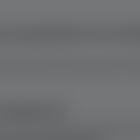
p nog gebruiken als de bat
staat niets je in de weg om hem weer te gebruiken. Het kan echt
zaklamp heeft aantast, wat kan leiden tot functieverlies of onher
ry dangerous?
ritate the skin, eyes, and respiratory tract. Alkaline batteries r
ithium and button cells contain electrolytes that may also be fla