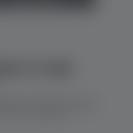
jen in mijn
gebruikt en je wilt de batterijen vervangen. Als
elijk teken dat de batterijen leeg zijn. Hier kun
 voorkomt dat ze weer gaan lekken.