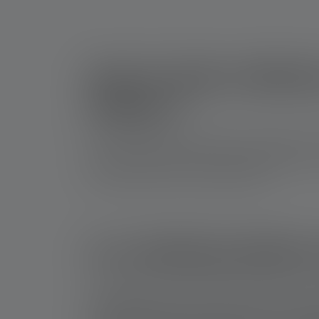
Kan ik mijn zaklam
lekken?
Als je je zaklamp grondig hebt schoongemaakt, 
metalen contacten en andere onderdelen van je 
zaklamp helaas niet meer gebruiken.
Is a leaking batte
Leaking batteries contain chemicals that can ir
batteries tend to release acidic substances. L