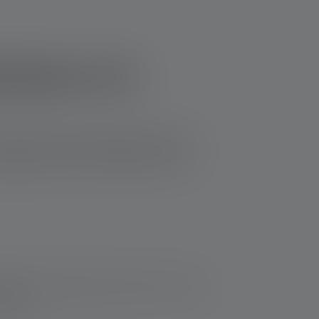
terijen erin
er gebeuren dat de gelekte vloeistof de
stelbare schade. In dit geval kun je de
elease basic substances, while zinc-carbon
mmable.