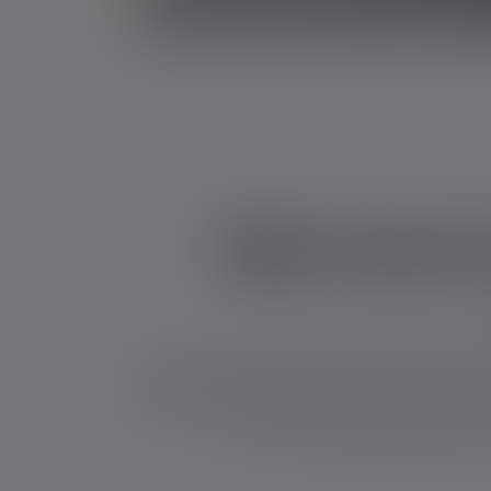
Wat moet i
Ik weet zeker dat dit jou ook al is overkomen: 
je het batterijvakje opent, druppelt er een wit 
je leren hoe je lekkende batterij