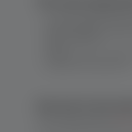
The most important 
You can recognize leaking batteries by whi
Put on gloves, carefully remove the batter
Contact with leaking batteries irritates t
attention in an emergency.
Batteries can leak even when the device is
combined.
Never dispose of batteries in household wa
packaging until you can dispose of them.
Hoe kan ik zien dat
Het meest voorkomende teken dat de
batterij
van de hoeveelheid gelekte batterijvloeistof k