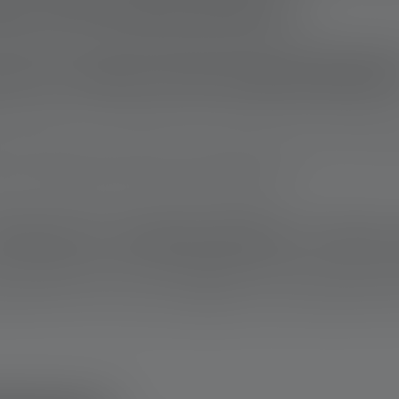
ct with leaking batteries
atteries. Avoid touching your face with your hands while workin
se of contact with leaking batteri
Immediately rinse the affected area with plenty of running water
water. Remove contact lenses, if present, and then seek medical 
 air. If irritation persists, seek medical attention.
ild had a leaking battery in their
 has swallowed one, call 911 immediately or drive to the nearest
hing to eat or drink. Take the packaging or an identical battery 