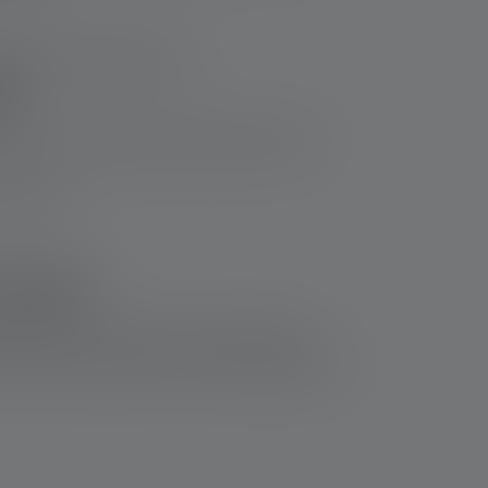
g with leaking batteries.
es
. Remove contaminated clothing and wash it
attention.
 mouth
 emergency room. Do not try to remove the
with you so that doctors know immediately what