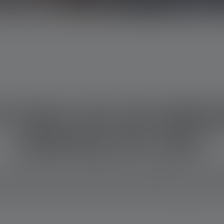
k doen als de batteri
zaklamp lek zijn?
Je hebt je zaklamp of ander apparaat op batterijen lange tijd niet 
poeder naar je toe en zijn de batterijen vastgekoekt. Dit is een duid
en uit je zaklamp verwijdert, ze op de juiste manier weggooit en