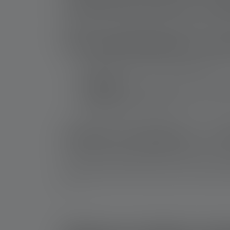
Avoid skin and eye conta
Always wear disposable gloves when removing b
First aid measures in ca
Skin contact (touched a leaking battery)
: 
separately.
Eye contact
: Rinse the eye under running 
Inhalation of dust or vapors
: Go into fresh
Special emergency: A ch
If a child has had a battery in their mouth or
battery yourself and do not give the child anyt
it is.