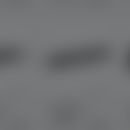
 P3
Taschenlampe P4
Farben
24,90 €
29,90 €
r
Sofort verfügbar