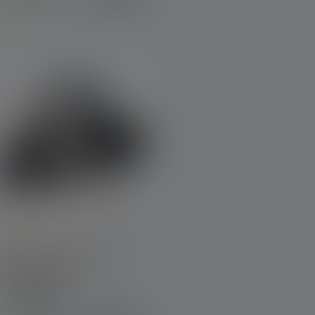
urchschnittliche Bewertung von 4.8 von 5 Sternen
Stirnlampe H19R Core
Edition 2020
Farben