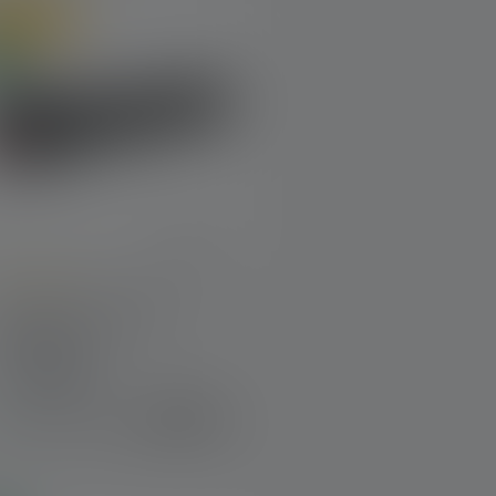
line only
u
urchschnittliche Bewertung von 5 von 5 Sternen
Taschenlampe P7R
Signature
Farben
169,00 €
Sofort verfügbar