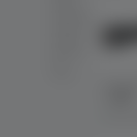
Produkt Sets
Gravierbare Produkte
25th Anniversary
Geschenkideen
Aktionsprodukte
Outlet
Ersatzteile
Taschenlampe
Farben
Sofort verfügba