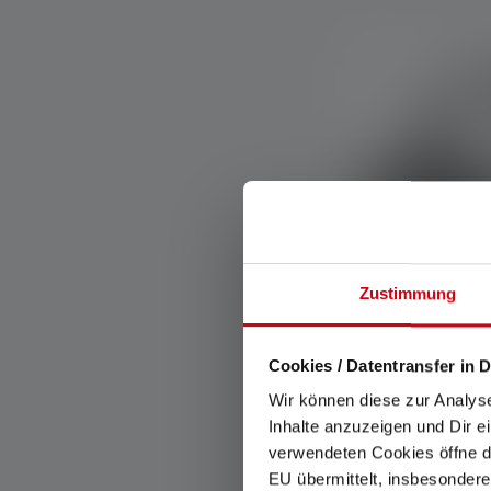
Zustimmung
Durchschnittlic
Stirnlampe H
Cookies / Datentransfer in D
Signature Edit
Wir können diese zur Analys
Farben
Inhalte anzuzeigen und Dir e
verwendeten Cookies öffne di
Sofort verfügba
EU übermittelt, insbesondere