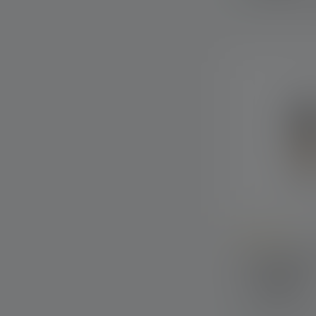
Durchschnittlic
Laterne ML4 W
Farben