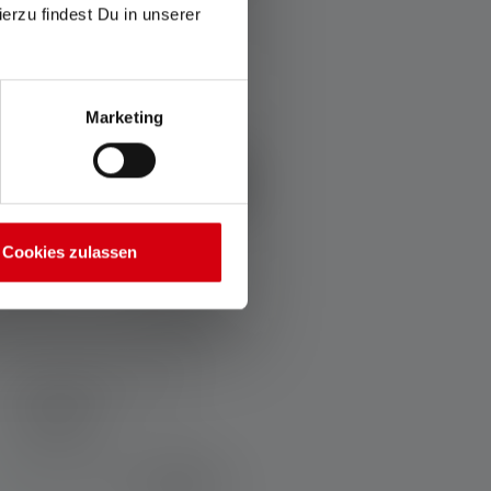
ierzu findest Du in unserer
Marketing
Cookies zulassen
Taschenlampe P7R Pro
Farben
149,00 €
Sofort verfügbar