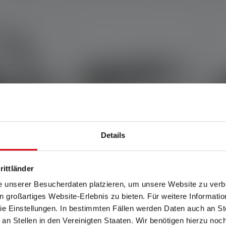
Details
he Bewertung von 5 von 5 Sternen
F8R
Taschenlampe P3R
rittländer
ion 2023
Farben
e unserer Besucherdaten platzieren, um unsere Website zu verbe
in großartiges Website-Erlebnis zu bieten. Für weitere Informati
e Einstellungen. In bestimmten Fällen werden Daten auch an Ste
159,00 €
39,90 €
r
Sofort verfügbar
 an Stellen in den Vereinigten Staaten. Wir benötigen hierzu no