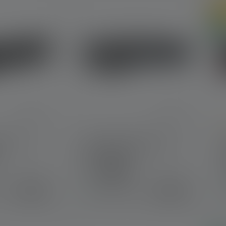
On
Ne
D
 P5R
Stirnlampe HF4R Core
Edition 2023
Farben
74,90 €
39,90 €
r
Sofort verfügbar