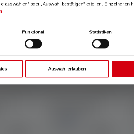
lle auswählen“ oder „Auswahl bestätigen“ erteilen. Einzelheiten h
n
.
Funktional
Statistiken
ies
Auswahl erlauben
 P6R
Taschenlampe T² 25th
Anniversary Edition
Farben
99,90 €
49,90 €
r
Sofort verfügbar