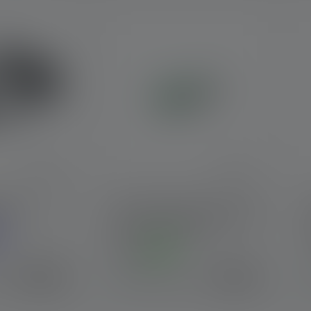
he Bewertung von 5 von 5 Sternen
EO9R
21700 Li-ion Rechargeable
Battery 4800mAh
Farben
115,00 €
24,90 €
r
Sofort verfügbar