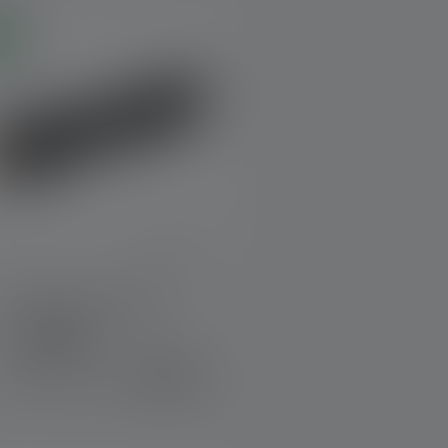
u
Taschenlampe TAC6R
Farben
119,00 €
Sofort verfügbar