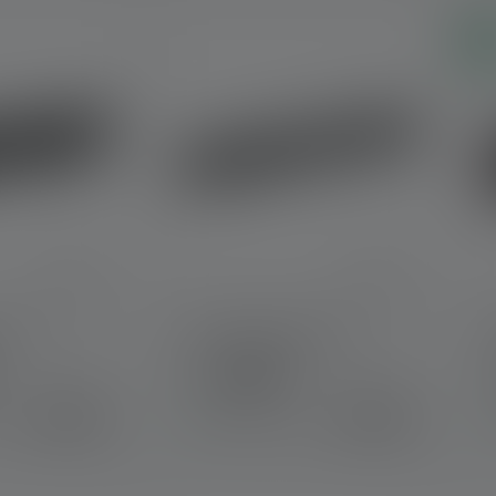
Ne
 P5
Taschenlampe P4R
Farben
49,90 €
39,90 €
r
Sofort verfügbar