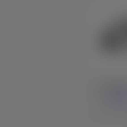
Durchschnittlic
Stirnlampe N
Farben
Sofort verfügba