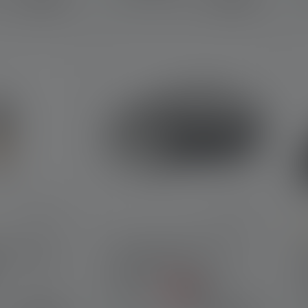
he Bewertung von 4.7 von 5 Sternen
D
arm Light
Stirnlampe HF6R Core
Edition 2023
Farben