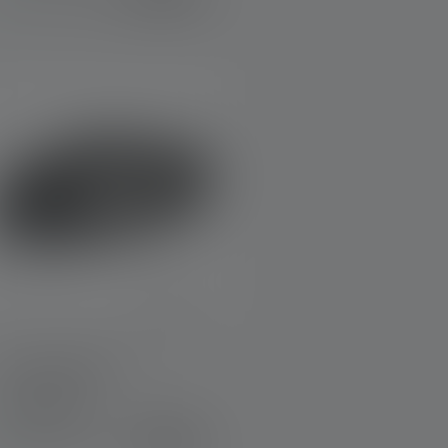
Stirnlampe MH3
Farben
39,90 €
Sofort verfügbar