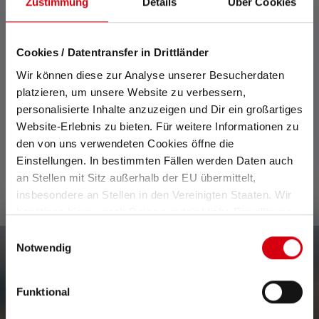
Zustimmung
Details
Über Cookies
Cookies / Datentransfer in Drittländer
Beschreibung
Wir können diese zur Analyse unserer Besucherdaten
platzieren, um unsere Website zu verbessern,
Technische Daten
personalisierte Inhalte anzuzeigen und Dir ein großartiges
Website-Erlebnis zu bieten. Für weitere Informationen zu
den von uns verwendeten Cookies öffne die
Lieferumfang
Einstellungen. In bestimmten Fällen werden Daten auch
an Stellen mit Sitz außerhalb der EU übermittelt,
insbesondere an Stellen in den Vereinigten Staaten. Wir
benötigen hierzu noch Deine ausdrückliche Einwilligung,
die Du durch „Alle auswählen“ oder „Auswahl bestätigen“
Einwilligungsauswahl
erteilen. Einzelheiten hierzu findest Du in unserer
Notwendig
Newsletter
Datenschutz-Bestimmungen
.
Funktional
Erfahre als Erste*r von neuen Produkten, exklusiven