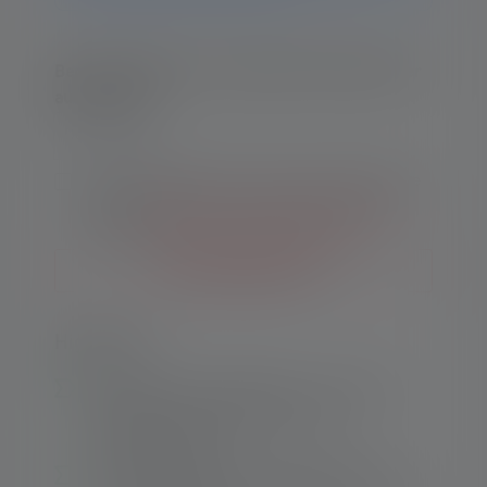
Benachrichtige mich, sobald das Produkt wieder
auf Lager ist.
Deine E-Mail
Mit dem Absenden des Formulars akzeptiere
ich die
Allgemeinen Geschäftsbedingungen
sowie die
Datenschutzbestimmungen
.
Benachrichtige mich
Highlights:
Ökonomisch und ökologisch – spart bares
Geld und schont die Umwelt durch
aufladbare Akkus
Gute Lichtleistung trotz kompakter Größe –