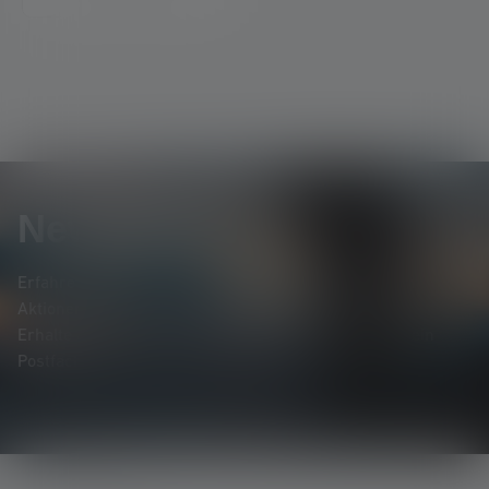
Newsletter
Erfahre als Erste*r von neuen Produkten, exklusiven
Aktionen und spannenden Gewinnspielen.
Erhalte alles rund um die Welt des Lichts direkt in dein
Postfach.