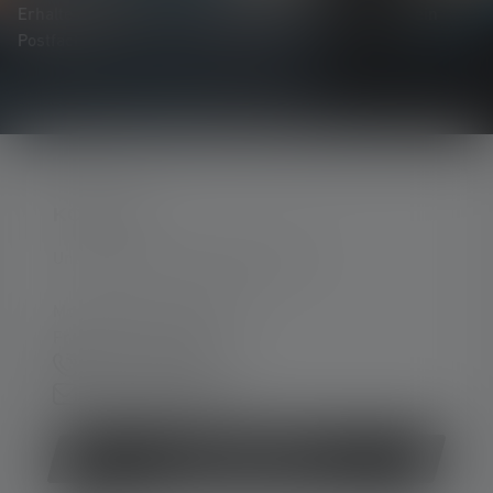
Erhalte alles rund um die Welt des Lichts direkt in dein
Postfach.
KONTAKT
Unterstützung und Beratung unter:
Mo-Do. 08:00 - 16:00 Uhr
Fr. 08:00 - 13:00 Uhr
+49 212 5948 0
Kontaktformular
Vertrag widerrufen