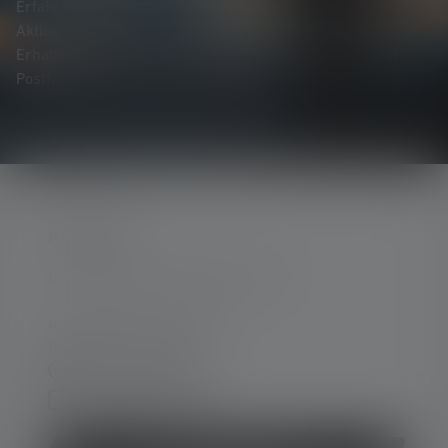
Erfahre als Erste*r von neuen Produkten, exklusiven
Aktionen und spannenden Gewinnspielen.
Erhalte alles rund um die Welt des Lichts direkt in dein
Postfach.
KONTAKT
Unterstützung und Beratung unter:
Mo-Do. 08:00 - 16:00 Uhr
Fr. 08:00 - 13:00 Uhr
+49 212 5948 0
Kontaktformular