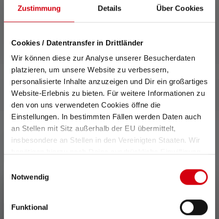
Zustimmung
Details
Über Cookies
Lieferumfang
Cookies / Datentransfer in Drittländer
Wir können diese zur Analyse unserer Besucherdaten
platzieren, um unsere Website zu verbessern,
personalisierte Inhalte anzuzeigen und Dir ein großartiges
Website-Erlebnis zu bieten. Für weitere Informationen zu
den von uns verwendeten Cookies öffne die
Einstellungen. In bestimmten Fällen werden Daten auch
an Stellen mit Sitz außerhalb der EU übermittelt,
insbesondere an Stellen in den Vereinigten Staaten. Wir
0 von 0 Bewertungen
benötigen hierzu noch Deine ausdrückliche Einwilligung,
die Du durch „Alle auswählen“ oder „Auswahl bestätigen“
Einwilligungsauswahl
erteilen. Einzelheiten hierzu findest Du in unserer
Notwendig
Durchschnittliche Bewertung von 0 von 5 Sternen
Datenschutz-Bestimmungen
.
Gib eine Bewertung ab!
Funktional
Teile Deine Erfahrungen mit dem Produkt mit anderen