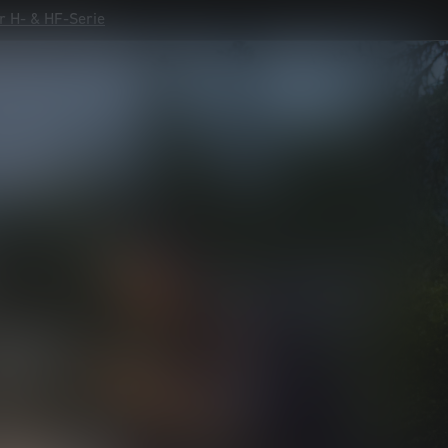
r H- & HF-Serie
r H- & HF-Serie
–
EIT