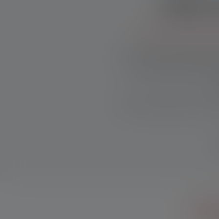
Dein 
Nur für kurze Z
Der Frühsommer beginnt j
machen genau jetzt Lust
u
Von leistungsstarken Stir
Gr