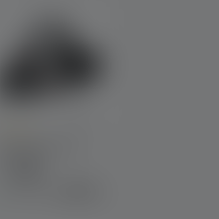
urchschnittliche Bewertung von 4.8 von 5 Sternen
Stirnlampe H19R Core
Edition 2020
Farben
239,00 €
Sofort verfügbar