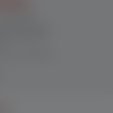
außen
Preisnachlass*.
ächte unter freiem Himmel
Garten beim Grillen oder
d.
n Licht für unvergessliche
att