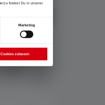
ierzu findest Du in unserer
Marketing
Cookies zulassen
Taschenlampe P7
Farben
74,90 €
Sofort verfügbar