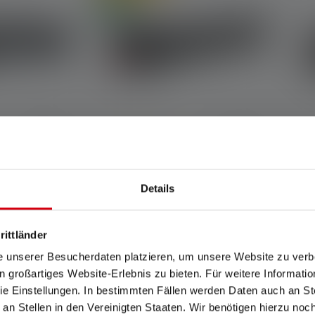
Neu
Durchschnittliche Bewertung von 5 von 
4R Core
Taschenlampe P7R
Signature
Details
Farben
39,90 €
169,00 €
rittländer
r
Sofort verfügbar
e unserer Besucherdaten platzieren, um unsere Website zu verbe
in großartiges Website-Erlebnis zu bieten. Für weitere Informati
e Einstellungen. In bestimmten Fällen werden Daten auch an Ste
 an Stellen in den Vereinigten Staaten. Wir benötigen hierzu no