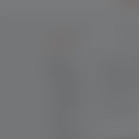
auf
Produkte
Flash Sale
Produkte
Preis
P
Taschenlampen
Leuchtweite
Stirnlampen
Arbeitsleuchten
113 Produkte
Laternen
Zubehör
Neue Produkte