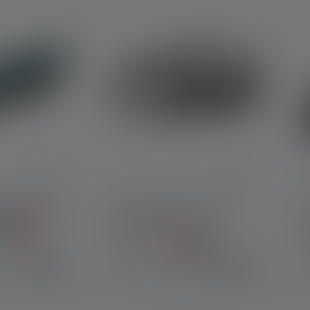
D
e KIDBEAM4
Stirnlampe HF6R Core
Edition 2023
Farben
19,90 €
69,90 €
r
Sofort verfügbar