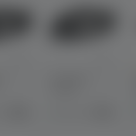
he Bewertung von 5 von 5 Sternen
D
H5
Stirnlampe MH3
Farben
59,00 €
39,90 €
r
Sofort verfügbar