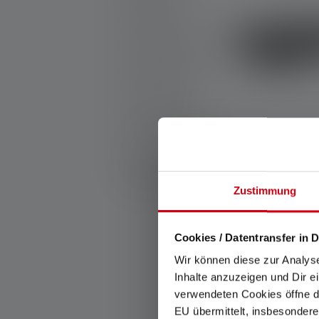
Produkt Sets
Gravierbare Produkte
25th Anniversary
Geschenkideen
Aktionsprodukte
Outlet
Stirnlampe HF
Ersatzteile
Edition 2023
Zustimmung
Farben
Cookies / Datentransfer in D
Sofort verfügba
Wir können diese zur Analys
Inhalte anzuzeigen und Dir e
verwendeten Cookies öffne di
EU übermittelt, insbesondere