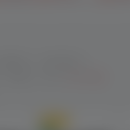
 alle Bestellungen
für eine persönliche Note
auf deinen
rodukt-Serie
Max. Lichtstrom
Gewicht
CRI
Weitere Filter
Online only