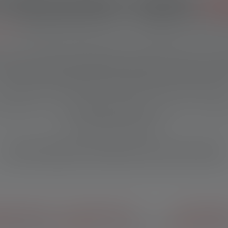
Frühsommer startet
dr
eit:
Mit dem Code
erhältst du 20 % 
FSHJL
etzt. Die ersten langen Abende, spontane Kurztrips und N
 auf neue Abenteuer. Ob beim Camping, auf dem Trail, im 
nterwegs – die richtige Ausrüstung macht den Unterschie
nlampen bis zu zuverlässigen Outdoor-Leuchten – finde dei
Frühsommer-Momente.
Lass dich inspirieren und finde das Licht, das zu dir passt
.
atis Versand
Gratis Gravur
20% Rab