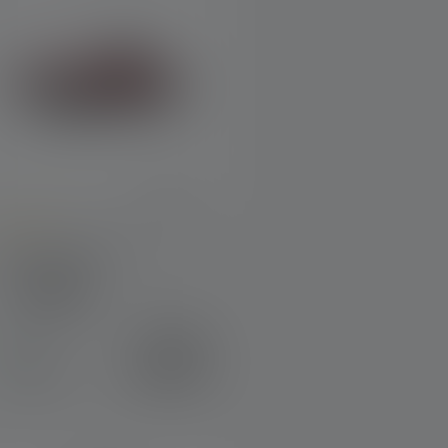
urchschnittliche Bewertung von 4 von 5 Sternen
Stirnlampe H3.2
Farben
Varianten ab
29,90 €
Sofort
39,90 €
verfügbar