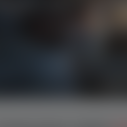
0% AUF VIELE LAMPE
CODE:
FSHJL