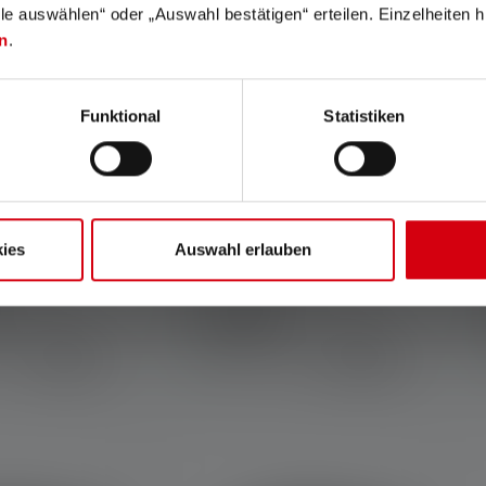
lle auswählen“ oder „Auswahl bestätigen“ erteilen. Einzelheiten h
n
.
Funktional
Statistiken
ies
Auswahl erlauben
 P6R
Taschenlampe P7R Pro
Farben
99,90 €
149,00 €
r
Sofort verfügbar