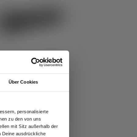
5 Sternen
Taschenlampe P5R
Über Cookies
Farben
74,90 €
Sofort verfügbar
ssern, personalisierte
onen zu den von uns
llen mit Sitz außerhalb der
ch Deine ausdrückliche