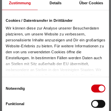
Artikels enthaltene(n) Batterie(n) bzw. bei Lampen mit Akku für
Zustimmung
Details
Über Cookies
den/die hierin enthaltenen Akku(s) in vollständig aufgeladenem
Zustand.
Cookies / Datentransfer in Drittländer
Wir können diese zur Analyse unserer Besucherdaten
platzieren, um unsere Website zu verbessern,
personalisierte Inhalte anzuzeigen und Dir ein großartiges
Website-Erlebnis zu bieten. Für weitere Informationen zu
den von uns verwendeten Cookies öffne die
Einstellungen. In bestimmten Fällen werden Daten auch
an Stellen mit Sitz außerhalb der EU übermittelt,
insbesondere an Stellen in den Vereinigten Staaten. Wir
0 von 0 Bewertungen
benötigen hierzu noch Deine ausdrückliche Einwilligung,
die Du durch „Alle auswählen“ oder „Auswahl bestätigen“
Einwilligungsauswahl
erteilen. Einzelheiten hierzu findest Du in unserer
Notwendig
Durchschnittliche Bewertung von 0 von 5 Sternen
Gib eine Bewertung ab!
Datenschutz-Bestimmungen
.
Funktional
Teile Deine Erfahrungen mit dem Produkt mit anderen
Kunden.