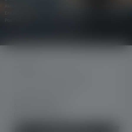
Aktionen und spannenden Gewinnspielen.
Erhalte alles rund um die Welt des Lichts direkt in dein
Postfach.
KONTAKT
Unterstützung und Beratung unter:
Mo-Do. 08:00 - 16:00 Uhr
Fr. 08:00 - 13:00 Uhr
+49 212 5948 0
Kontaktformular