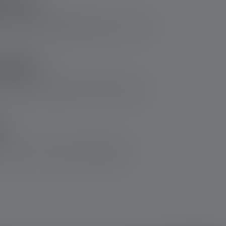
lassen?
r von der IATA festgelegten Grenze von 100
laden?
t Function ermöglicht auch das Laden von
?
Du sie auch im Freien ohne Bedenken