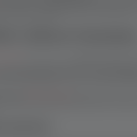
 wichtige Faktoren. Hochwertige Materialien und integrierter Ü
Powerbank sollte vor
Überhitzung und Kurzschlüssen geschützt
d immer im Blick zu haben.
aben Ledlenser Powerbank
owerbanks
. Alle Powerbanks sind
wasserdicht und haben ein se
nd Powerbank für die Taschenla
bare Akkus (
21700
oder
18650
)
. Diese Akkus lassen sich nich
 Du flexibel und kannst Deine Geräte effizient nutzen. Die Akk
eundlichkeit