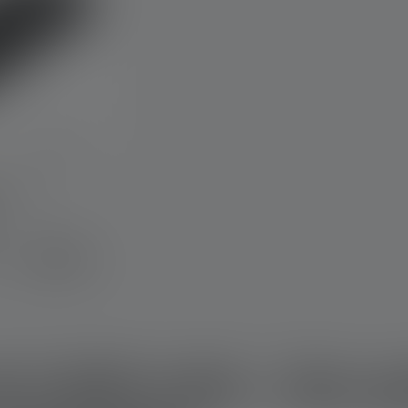
he Bewertung von 5 von 5 Sternen
ex10
€ 69,90
r
 5.000 mAh - Der p