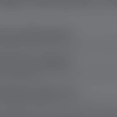
Wie oft Handy laden?
 Smartphone etwa 1-2 Mal
vollständig aufladen, da ein Handyak
Wie viele Ladungen?
er-Taschenlampe mehrmals aufladen
, abhängig vom Modell und
uf den Produktseiten.
werbank mit 5000 mAh?
ser
benötigt etwa 240 Minuten
, um vollständig aufgeladen zu wer