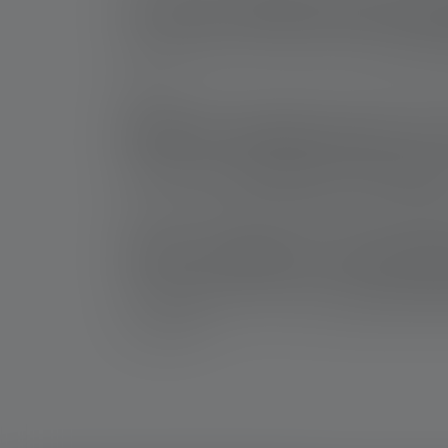
Ist eine 5.000 mAh Pow
Ja, Powerbanks mit 5.000 mAh sind
für den T
Watt.
Welche Geräte kann ich
Du kannst damit
Smartphones, Taschenlampe
Geräten mit geringem Ladestrom, wie beispie
Sind Ledlenser Powerb
Ja, die Ledlenser Powerbanks
haben einen IP
verwenden.