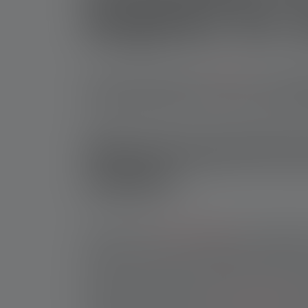
Begleiter für
Ob Du unterwegs bist, auf
Reisen
oder im Allta
Kapazität von 5.000 mAh und mehr bieten
aus
solchen Powerbank mit 5.000 mAh achten sollte
Worauf musst Du b
achten?
Wenn Du eine
kleine Powerbank
mit 5.000 mAh 
flexibler nutzbar und langlebiger als Modell
damit Du verschiedene Geräte gleichzeitig auf
Modelle, die speziell für den Outdoor-Einsatz 
Damit kannst Du sie beim
Wandern
,
Campen
o