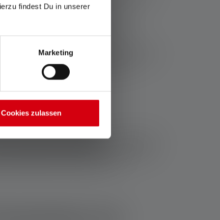
ierzu findest Du in unserer
mpen verwenden kannst.
 g inklusive Akkus
. Die Flex10 ist etwas
de Modelle sind mit einem Wasser- und
Marketing
Beide Powerbanks
bieten eine Ladezeit von etwa
obustheit und IP-65 Zertifizierung auch
Cookies zulassen
us bist Du bestens ausgerüstet für
lange Tage
er guten Wahl. Der Wasser- und Staubschutz
dlenser Powerbank und bleibe immer
Powerbanks mit