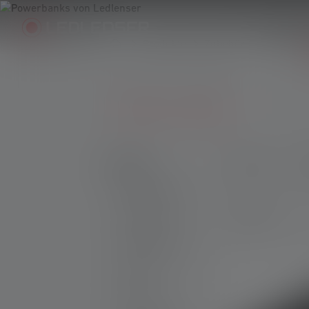
Produkte
Zubehör
Powerbanks & Batterieboxen
Powerbanks mit 5000mAh
Produkte
Preis
G
Taschenlampen
Stirnlampen
1 Produkt
Arbeitsleuchten
Laternen
Zubehör