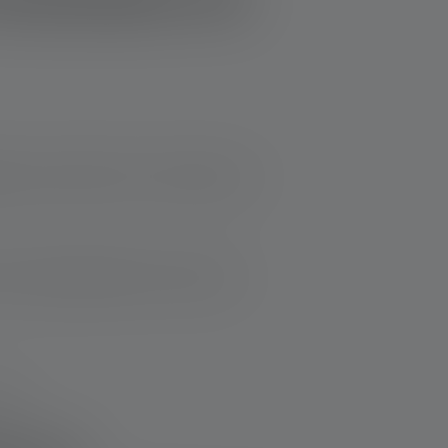
ku im Schnitt 2.500 - 4.000 mAh hat.
 der Akkukapazität der Lampe. Die
den.