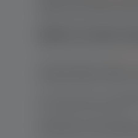
Qualität und Sicherheitsmerkmale sind weitere
Lebensdauer und sicheren Betrieb. Eine gute 
Ladestandsanzeige, den aktuellen Ladezustan
Welche Vorteile h
Ledlenser ist bekannt für sehr gute
Outdoor-P
Austauschbare Akkus u
Mit Ledlenser Powerbanks nutzt Du
austausch
auch in kompatiblen Ledlenser Lampen. So bist
30% schneller, was Dir wertvolle Zeit spart.
Sicherheit und Umweltfr