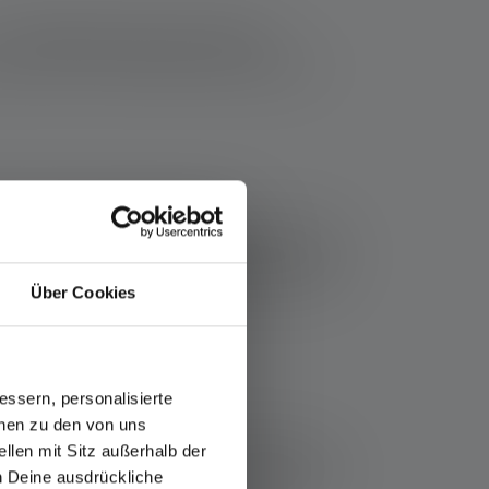
zt.
Defekte Akkus kannst Du einfach
mpen auch in der Powerbank transportieren
st Du sie bei jedem Wetter draußen benutzen.
. Eine Ladestandanzeige hält Dich stets über
 Flugzeug reisen
, da sie den Anforderungen
Über Cookies
er
ssern, personalisierte
onen zu den von uns
llen mit Sitz außerhalb der
r-Einsatz. Die Flex7 hat eine Kapazität von
ch Deine ausdrückliche
r Deines
Handys
geeignet sind. Beide Modelle