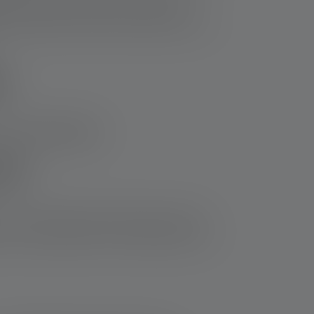
berladungsschutz sorgen für eine lange
sein. Zusätzlich helfen Dir Modelle mit einer
s
hr robustes Gehäuse
.
mpe
t nur in der Powerbank verwenden, sondern
us der Lampen laden in der Powerbank bis zu