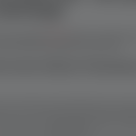
 unterwegs
g – eine zuverlässige
Powerbank
stellt sicher, dass Deine Geräte
reichend Energie und sind dabei trotzdem noch kompakt
. Wir z
st und welche Vorteile die Modelle von Ledlenser bieten.
ei einer kleinen Powerban
kaufst, solltest Du einige wichtige Aspekte beachten. Powerba
e mit fest verbauten Akkus. Moderne Powerbanks sollten schnell
laden kannst. Eine Powerbank mit 5.000 mAh mit USB-C lädt Dein
konzipiert sind und über
Schutzfunktionen wie
Wasser- und Sta
der Radfahren bei jedem Wetter verwenden.