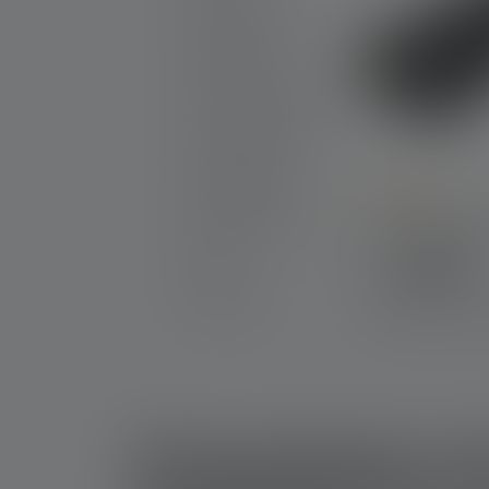
Neue Produkte
Produkt Sets
Gravierbare Produkte
25th Anniversary
Geschenkideen
Aktionsprodukte
Durchschnittlic
Powerbank Fl
Outlet
Farben
Ersatzteile
Sofort verfügba
Powerbank mit