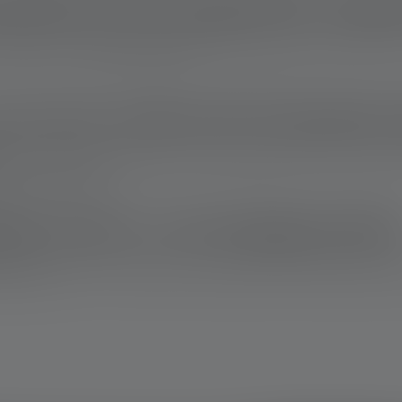
erbank für den Flugverkehr zuge
ransport im Flugzeug zugelassen
. Diese liegen nämlich unter de
 mit einer 5.000 mAh Powerbank 
n
und andere kleine elektronische Geräte laden. Die Low Curren
lsweise Kopfhörern.
anks wasser- und staubgeschützt
65-Schutz
, der sie vor Wasser und Staub schützt. Damit kannst 