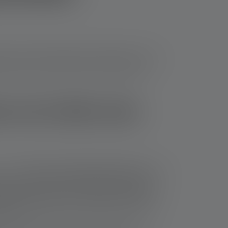
 stets einsatzbereit bleiben. Modelle mit einer
eigen Dir, worauf Du bei der Auswahl einer
k mit 5.000 mAh
nks mit
Akkus, die Du austauschen kannst
, sind
es Laden und mehrere USB-Anschlüsse bieten,
e Geräte schneller auf, als über Micro-USB.
ubschutz
verfügen, sind besonders praktisch.