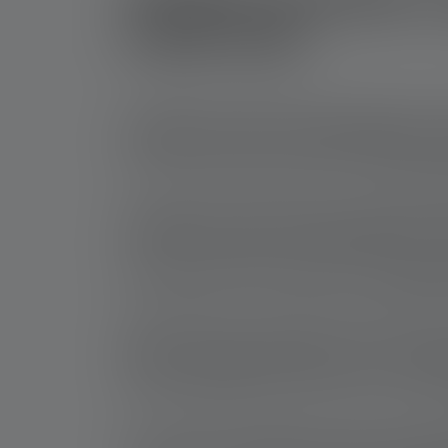
5.000 mAh
5.000 mAh Powerbank: 
Eine 5.000 mAh Powerbank kann ein
modernes
5.000 mAh Powerbank: 
Eine 5.000 mAh Powerbank kann eine
Ledlens
Akkukapazität der Taschenlampen findest Du a
Wie lange lädt eine Po
Die Powerbanks Flex7 und Flex10 von Ledlen