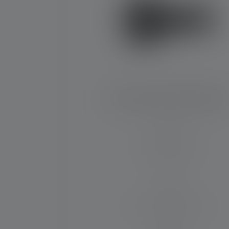
Taschenlampe P18R Signatur
Leuchtweite (in m)
630
Max. Lichtstrom (in lm)
7000