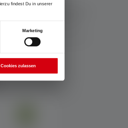
ierzu findest Du in unserer
ziehen sich die Werte zu Lichtstrom (Lumen/lm) und
Eine Boost-Funktion (soweit vorhanden) ist mehrmals
Messwerte mit weißem Licht oder der weißen LED
Marketing
thaltene(n) Batterie(n) bzw. bei Lampen mit Akku für
Farbe variieren.
Cookies zulassen