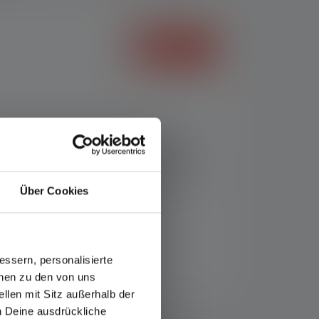
ure bist du bereit dafür. Unsere größte
mit bis zu 7000 Lumen zum Leuchten und
e zuvor. Via Mode Select Ring kannst du
nd per One-Touch Focus die Fokussierung
Über Cookies
ssern, personalisierte
onen zu den von uns
llen mit Sitz außerhalb der
ch Deine ausdrückliche
fos-service/garantie/