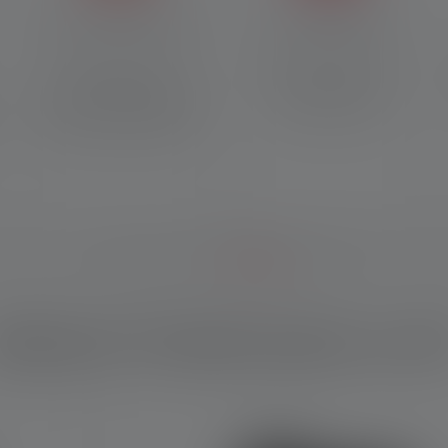
Brillante Lichtqualität
Exklusives Design
Kraftvolle, präzise
Exklusive Oberfläche in
Lichtkegel mit Fokusfunktion
Charcoal-Grau und
dank unseres legendären
maximales Zubehör
Advanced Focus System
elches Produkt passt zu di