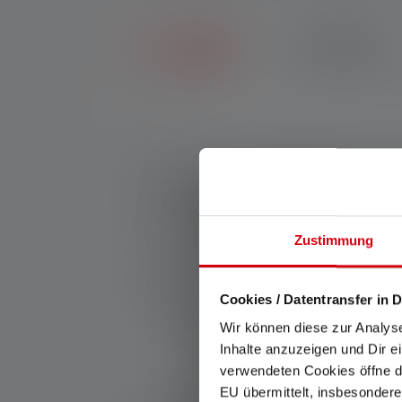
2+5 JAHRE
Erhalte sieben Jahre 
Nr:
503114
Wohin auch immer dein Weg dich führt – ob i
Lifestyle-Taschenlampe ist heller und unve
besticht durch ein edles Gehäuse in Charcoa
mühelos zwischen unterschiedlichen Licht
anpassen. P18R Signature, raus in die Natur
Zustimmung
Hersteller:
Ledlenser GmbH & Co. KG
Cookies / Datentransfer in D
Kronenstraße 5-7 | 42699 Solingen | Deut
Wir können diese zur Analys
WEEE-Reg-Nr.: DE 20612570
Inhalte anzuzeigen und Dir e
verwendeten Cookies öffne di
EU übermittelt, insbesondere
*: 7 Jahre Garantie nur bei Registrierung, sonst 2 