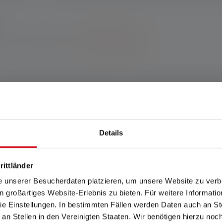
Garantie bei Registrierung.
*Zu den Bedingungen.
n der Natur oder bei der Arbeit – mit der Ledlenser P18R Signat
rwechselbarer in ihrem Design denn je: Sie bringt deine Welt 
l-Grau. Und: Die P18R Signature ist müheloser zu bedienen als j
modi, der Transportsperre und dem USB-C-Ladeport wechseln u
!
Details
rittländer
schland www.ledlenser.com
e unserer Besucherdaten platzieren, um unsere Website zu verbe
in großartiges Website-Erlebnis zu bieten. Für weitere Informati
e Einstellungen. In bestimmten Fällen werden Daten auch an Ste
 an Stellen in den Vereinigten Staaten. Wir benötigen hierzu no
Jahre. Garantiebedingungen einsehbar unter https://ledlenser.com/de-de/in