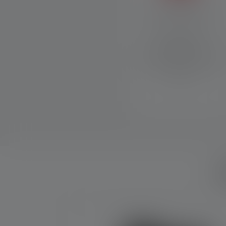
Intuitive Bedienung
Mode Select Ring für
Schnellzugriff auf
unterschiedliche Lichtmodi,
Transportsperre und USB-
C-Ladeport
W
Produktgalerie überspringen