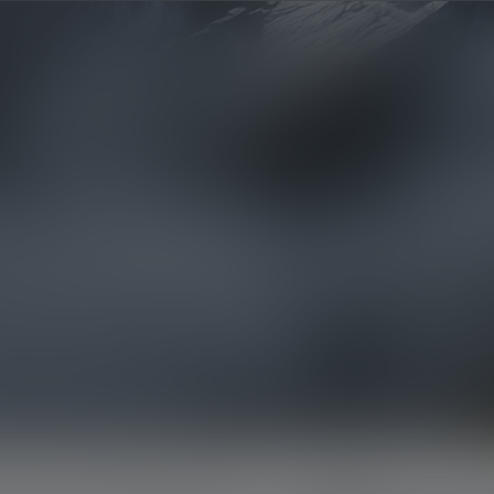
Produktregistrierung
Garantie
Kontakt
Hilfe
Produkte
Beratung
Explore
Infos & Service
P-Serie