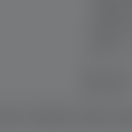
C-Ladeport und On
sowie Möglichkeit, 
einzuprogrammier
Nachhaltig: Einsat
Jahre Garantie* un
Ladestation
Element-proof: Hoh
Schnelle Lieferung
Kostenloser Rückve
Sichere Zahlung
schreibung
Technische Daten
Lieferumfang
Downlo