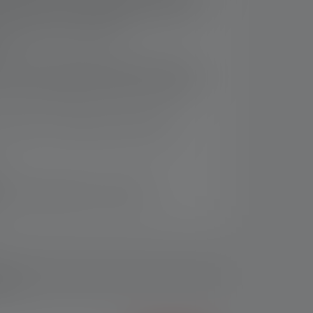
e-Touch Focus für müheloses Fokussieren
eine weitere Lichtfunktion
en
9
z von 75 % recyceltem Aluminium
sowie 7
d wiederaufladbar per USB-C, zusätzliche
er Staub- und Wasserschutz (IP68)
rsand innerhalb von 14 Tagen
ads