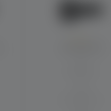
Durchschnittliche Bewertung von 5 von 5 S
e
Taschenlampe P18R
Leuchtweite (in m)
600
Max. Lichtstrom (in lm)
6500