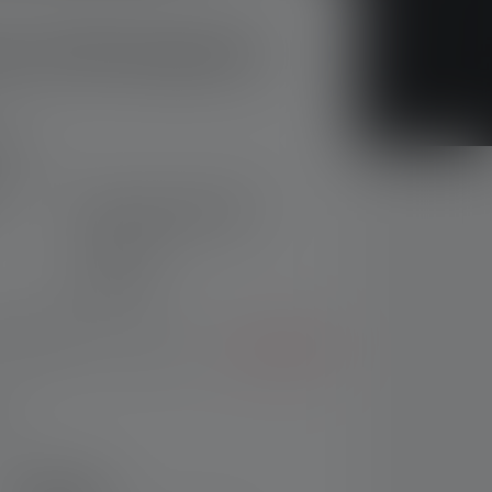
e P18R Signature
ng
Taschenlampe P18R
Nr: 503112
€ 289,00
 Auswählen eines Modells?
Zum Vergleich
los