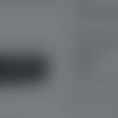
Taschenlamp
Produktausführu
Taschenlampe P18R
Signature
Nr: 503114
€ 329,00
Brauchst Du Hilfe beim
Gravur - jetzt kosten