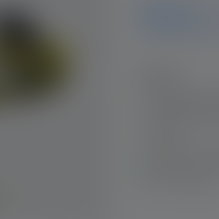
Hinweis
ledlenser.pdp.endOfLife
Highlights:
Magnetic Switch fü
Handschuhen und 
Erste Ex-Lampe für
System
Staubdicht und was
Rotes Rücklicht zu
Hoher Tragekomfor