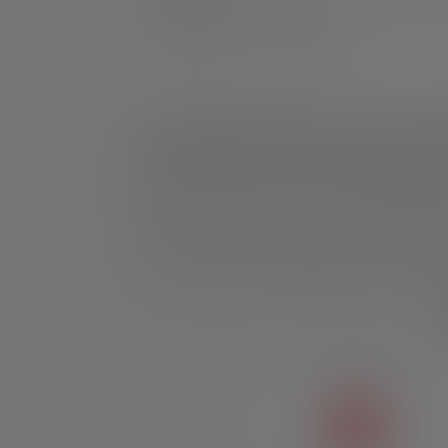
Kronenstraße 5-7 | 42699 Solingen | Deut
WEEE-Reg-Nr.: DE 20612570
1: Messwerte gemäß ANSI/PLATO FL 1 in der jeweils 
Leuchtweite (Meter/m) auf die hellste Einstellung u
verwendbar, aber jeweils nur kurzzeitig verfügbar. 
angegeben. Besitzt die Lampe verschiedene Energie
2: Rechnerischer Wert der Kapazität in Wattstunden (
den/die hierin enthaltenen Akku(s) in vollständig a
*: 7 Jahre Garantie nur bei Registrierung, sonst 2 