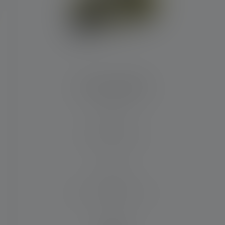
Stirnlampe EXH8
Leuchtweite (in m)
120
Max. Lichtstrom (in lm)
180