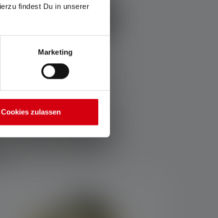
ierzu findest Du in unserer
Marketing
Cookies zulassen
5 Station Charging Panel
€ 69,90
Sofort verfügbar
r?