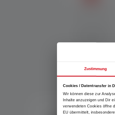
Advanced Focus System
Unser Advanced Focus
System (AFS) ermöglicht
einen stufenlosen Übergang
von homogenem Nahlicht zu
scharf gebündeltem
Fernlicht.
Zustimmung
Cookies / Datentransfer in D
Wir können diese zur Analys
Produktgalerie überspringen
Inhalte anzuzeigen und Dir e
verwendeten Cookies öffne di
EU übermittelt, insbesondere