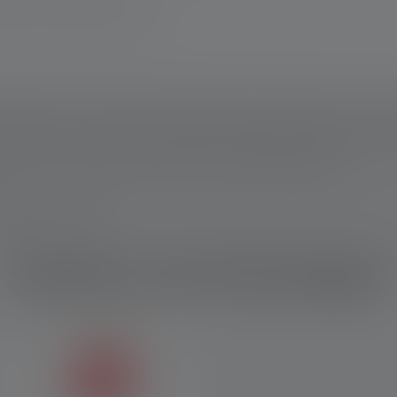
schland www.ledlenser.com
genannten Einstellung. Ist keine Einstellung ausdrücklich benannt, so be
nd die Werte zur Leuchtdauer (Stunden/h) auf die niedrigste Einstellung. 
Für den Fall, dass die Lampe mit farbigen LEDs ausgestattet ist, sind die 
modi, ist der „Energiesparmodus“ die Grundlage für die Messung.
Wh). Dieser gilt für die im Auslieferungszustand des jeweiligen Artikels en
ufgeladenem Zustand.
Jahre. Garantiebedingungen einsehbar unter https://ledlenser.com/de-de/in
Features und Technologien