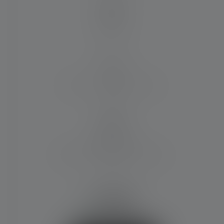
Material
PC
Wasser- und Staubresistenz
IP68
Lieferumfang:
Battery Cartridge, 1 Batteriesatz
(AA)
€ 99,90
Sofort verfügbar