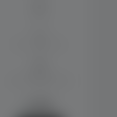
Material
PC
Wasser- und Staubresistenz
IP68
Lieferumfang:
Ladestation, Adapterkabel, Netzteil
19V
€ 159,00
Sofort verfügbar