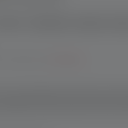
schreibung
Technische Daten
Lieferumfang
Downlo
Garantie bei Registrierung.
*Zu den Bedingungen.
en gas- oder staubhaltigen Atmosphären bewegen, ist das kein Gr
tz ihres robusten, staubdichten und wassergeschützten (IP66) G
 Staubgruppen IIC und IIIC in den Zonen 1, 2 sowie 21 oder 22 zug
 erste aufladbare Stirnlampe mit unserem Advanced Focus System.
 und kann mit der im Lieferumfang enthaltenen Ladeschale komf