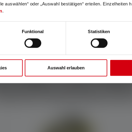
lle auswählen“ oder „Auswahl bestätigen“ erteilen. Einzelheiten h
n
.
Funktional
Statistiken
ies
Auswahl erlauben
tion Charging Panel
Silicone Headband Type A
t mehr
Bald wieder
€ 69,90
€ 9,90
erbar
verfügbar
elches Produkt passt zu di