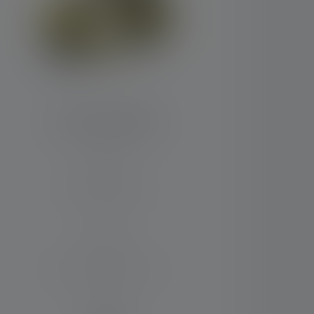
Stirnlampe EXH6R
Leuchtweite (in m)
170
Max. Lichtstrom (in lm)
250