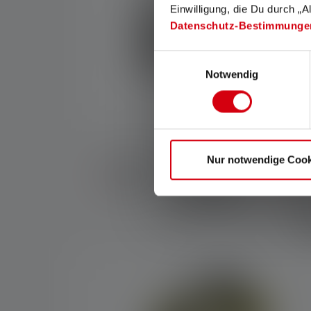
Einwilligung, die Du durch „A
Datenschutz-Bestimmunge
Einwilligungsauswahl
Notwendig
Nur notwendige Cook
Car Charger
5 Sta
Nicht mehr
Nich
€ 19,90
lieferbar
lief
W
Produktgalerie überspringen