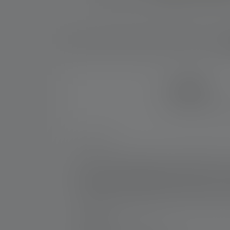
Be
7 JAHRE
Erhalte sieben Jahre 
Nr:
501018
Wenn Sie sich bei der Arbeit in gefährlich
wenn Sie die EXH8R darauf haben. Denn tro
Tragekomfort. Die EXH8R ist für die Gas- und
IIIC T135°C Db). Darüber hinaus ist sie die
maßgeschneidertes Licht für jeden Einsatz
Hersteller:
Ledlenser GmbH & Co. KG