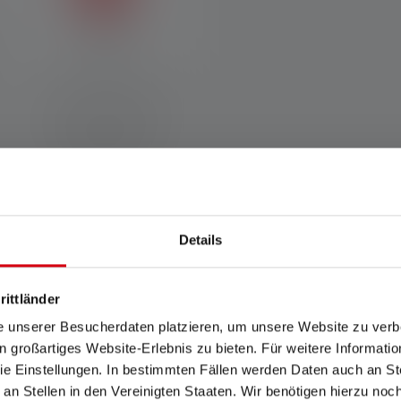
Rücklicht
Ein rotes Rücklicht am Akku
dient als Signalgeber, damit
man auch von hinten
zuverlässig gesehen wird –
z.B. im Straßenverkehr oder
auf Baustellen.
Details
Zubehör
rittländer
e unserer Besucherdaten platzieren, um unsere Website zu verbe
in großartiges Website-Erlebnis zu bieten. Für weitere Informati
e Einstellungen. In bestimmten Fällen werden Daten auch an Ste
 an Stellen in den Vereinigten Staaten. Wir benötigen hierzu no