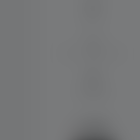
Material
PC
Wasser- und Staubresistenz
IP68
Lieferumfang:
1 Akkusatz
€ 189,00
Nicht mehr lieferbar