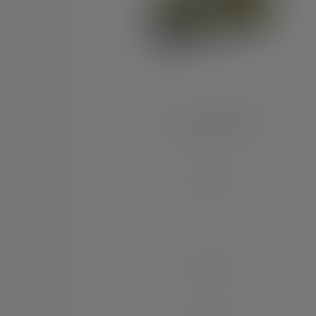
Stirnlampe EXH8R
Leuchtweite (in m)
130
Max. Lichtstrom (in lm)
200