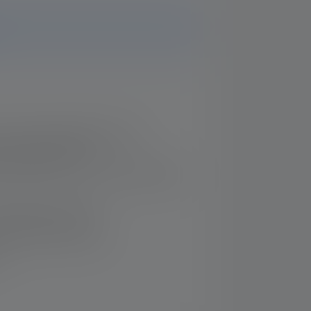
r eine einfache Bedienung mit
Schutzausrüstung
 die Ex-Zone 1/21 mit Advanced Focus
sergeschützt (IP68)
r Positionsmarkierung
t