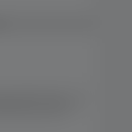
ads
und, den Kopf hängen zu lassen. Zumindest,
ehäuses, besitzt sie maximalen
elassen (Ex ib op is IIC T4 Gb, Ex ib op is
 So liefert sie bis zu 45 Stunden lang
ortabel wieder geladen werden.