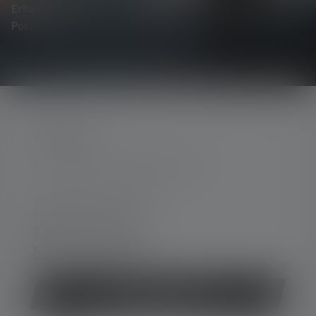
Erhalte alles rund um die Welt des Lichts, direkt in dein
Postfach.
KONTAKT
Unterstützung und Beratung unter:
Mo-Do. 08:00 - 16:00 Uhr
Fr. 08:00 - 13:00 Uhr
+49 212 5948 0
Kontaktformular
Vertrag widerrufen