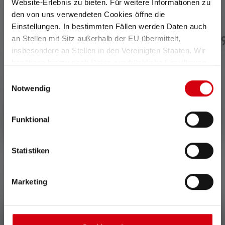
Website-Erlebnis zu bieten. Für weitere Informationen zu
 von 5 Sternen
Durchschnittliche Bewe
Taschenlampe P5
Taschenlampe C7R
den von uns verwendeten Cookies öffne die
Classic
Einstellungen. In bestimmten Fällen werden Daten auch
Sofort
an Stellen mit Sitz außerhalb der EU übermittelt,
€ 49,90
€ 11
Sofort verfügbar
verfügbar
insbesondere an Stellen in den Vereinigten Staaten. Wir
benötigen hierzu noch Deine ausdrückliche Einwilligung,
die Du durch „Alle auswählen“ oder „Auswahl bestätigen“
Einwilligungsauswahl
erteilen. Einzelheiten hierzu findest Du in unserer
Notwendig
Datenschutz-Bestimmungen
.
Funktional
0 von 0 Bewertungen
Statistiken
Durchschnittliche Bewertung von 0 von 5 Sternen
Gib eine Bewertung ab!
Marketing
Teile Deine Erfahrungen mit dem Produkt mit anderen
Kunden.