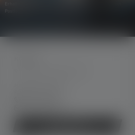
Erhalte alles rund um die Welt des Lichts, direkt in dein
Postfach.
KONTAKT
Unterstützung und Beratung unter:
Mo-Do. 08:00 - 16:00 Uhr
Fr. 08:00 - 13:00 Uhr
+49 212 5948 0
Kontaktformular
Vertrag widerrufen