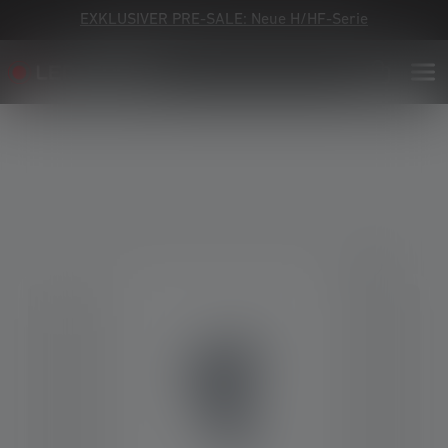
EXKLUSIVER PRE-SALE: Neue H/HF-Serie
Bildergalerie überspringen