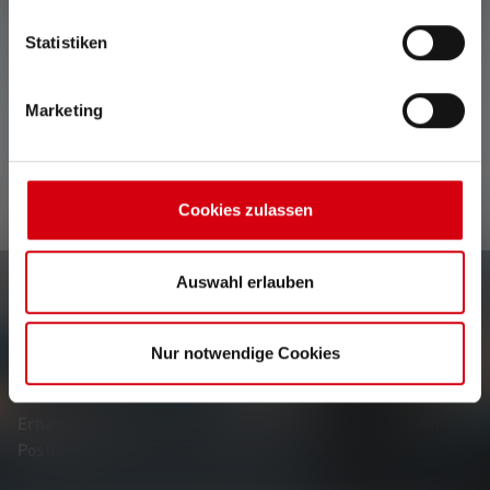
Keine Bewertungen gefunden. Gehe voran und teile
Statistiken
Deine Erkenntnisse mit anderen.
Marketing
Cookies zulassen
Auswahl erlauben
Newsletter
Nur notwendige Cookies
Erfahre als Erste*r von neuen Produkten, exklusiven
Aktionen und spannenden Gewinnspielen.
Erhalte alles rund um die Welt des Lichts, direkt in dein
Postfach.