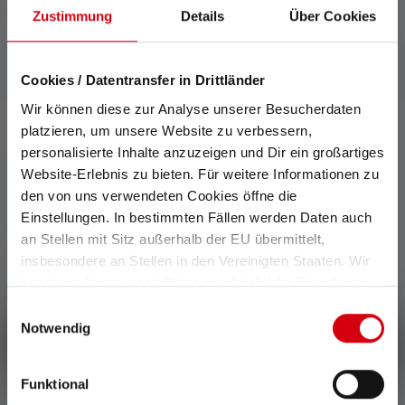
Zustimmung
Details
Über Cookies
Cookies / Datentransfer in Drittländer
Wir können diese zur Analyse unserer Besucherdaten
platzieren, um unsere Website zu verbessern,
personalisierte Inhalte anzuzeigen und Dir ein großartiges
0 von 0 Bewertungen
Website-Erlebnis zu bieten. Für weitere Informationen zu
den von uns verwendeten Cookies öffne die
Einstellungen. In bestimmten Fällen werden Daten auch
Durchschnittliche Bewertung von 0 von 5 Sternen
an Stellen mit Sitz außerhalb der EU übermittelt,
Gib eine Bewertung ab!
insbesondere an Stellen in den Vereinigten Staaten. Wir
benötigen hierzu noch Deine ausdrückliche Einwilligung,
Teile Deine Erfahrungen mit dem Produkt mit anderen
die Du durch „Alle auswählen“ oder „Auswahl bestätigen“
Kunden.
Einwilligungsauswahl
erteilen. Einzelheiten hierzu findest Du in unserer
Notwendig
Schreibe eine Bewertung
Datenschutz-Bestimmungen
.
Funktional