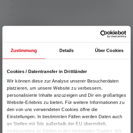
kurzzeitig explosionsfähige Atmosphären in Form
von brennbaren Gasen, Dämpfen oder Staubwolken
herrschen (z.B. bei einem Gasleck).
ZONE 0/20
Arbeitsbereiche, in denen zeitlich überwiegend
Zustimmung
Details
Über Cookies
explosionsfähige Atmosphären in Form von
brennbaren Gasen, Dämpfen oder Staubwolken
Cookies / Datentransfer in Drittländer
herrschen (z.B. in Gastanks oder Getreidesilos).
Wir können diese zur Analyse unserer Besucherdaten
ZONE 1/21
platzieren, um unsere Website zu verbessern,
personalisierte Inhalte anzuzeigen und Dir ein großartiges
Website-Erlebnis zu bieten. Für weitere Informationen zu
Arbeitsbereiche, in denen gelegentlich
den von uns verwendeten Cookies öffne die
explosionsfähige Atmosphären in Form von
Einstellungen. In bestimmten Fällen werden Daten auch
brennbaren Gasen, Dämpfen oder Staubwolken
an Stellen mit Sitz außerhalb der EU übermittelt,
herrschen.
insbesondere an Stellen in den Vereinigten Staaten. Wir