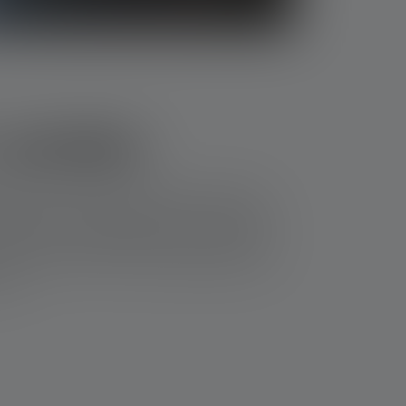
 verden
ørende, at den kan opfylde sit formål i den
fende høj lysstyrke og kan nemt passe på din
, men har en rækkevidde, der er mere end
d ud af her, hvorfor en minilommelygte er den
ion)