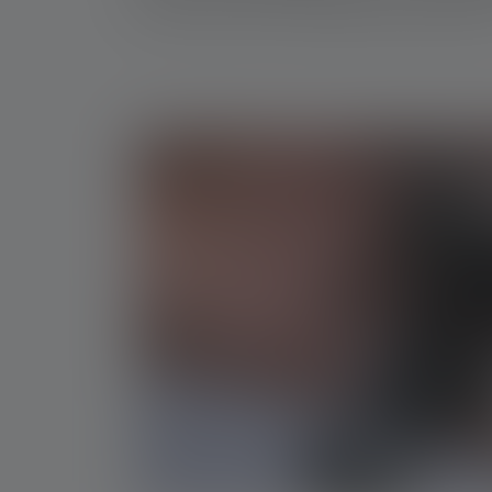
LED'en indeni har en holdbarhed på 25.000 ti