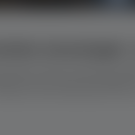
ndste lommelygte i
være særlig stor, holdbar eller funktionel. Det er meget mere afg
odeller med et hus så lille som en enkelt finger har en forbløf
e lommelygte i verden vejer ikke mere end en pakke tyggegummi
ehullet om natten eller til at søge specifikt efter småpenge. Fin
elle ledsager i din hverdag. Translated with DeepL.com (free vers