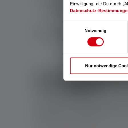
Luminositet
Einwilligung, die Du durch „A
Strålens lysstyrke
Datenschutz-Bestimmunge
Lysende varighed
Einwilligungsauswahl
Mini-lommelygter har en lav vægt og er robuste
Notwendig
næsten standard. Da de er små og kompakte, b
Nur notwendige Cook
Hvem har brug for
lommelygter?
Kort sagt er den mindste lommelygte velegnet t
nemt fastgøres til en nøglering på grund af sin 
overtrumfer den de store på trods af sin lave 
situation, hvor du har brug for lys.