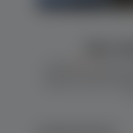
Den mi
Den perfekte
lommelygte
behøver ikke at 
pågældende situation. Selv meget kompakte m
nøglering. Den mindste og mest lysstærk
tilstrækkelig til for eksempel at ramme nøgl
ide
Indholdsfortegnelse