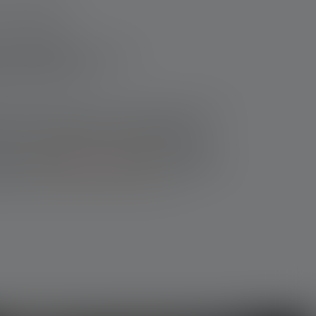
ufne fordele:
i komplet mørke.
i tilfælde af kortslutning.
r tjekke dit udstyr.
 fritiden. Fordi selv de mindste lyskilder giver
eret til udviklingen af små lommelygter i
r så praktiske og ultrakompakte, at de kan
elygterne i
Ledlenser K-serien
er, afhængigt af
 på op til 400 lumen og kommer til et