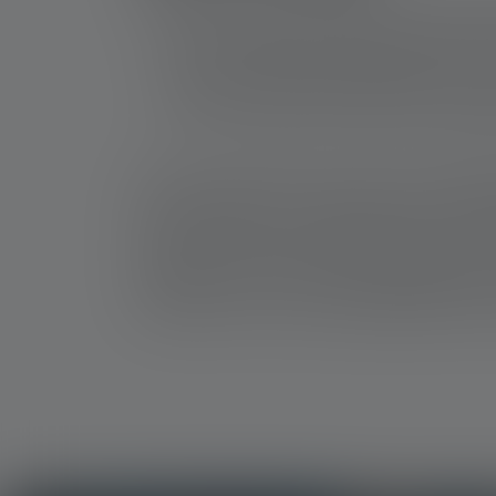
Sammenlignet med lommelygter i konventionel 
Den er så lille og let, at du altid kan have 
Den er altid lige ved hånden og giver nok l
Selv den mindste lommelygte med en lyssty
Når du camperer eller laver andre udendørs
Som du kan se, tjener selv en lille, men kraftig
store muligheder for at gøre dem mere funktion
mange år. Takket være langtidsholdbare og kra
hjælpe dig i enhver situation. Uanset om det e
modellen, udstyret med et genopladeligt batter
lysområde, hvor du nemt kan genkende selv fje