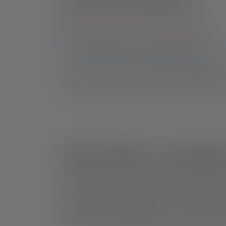
Hvor lille er verdens mindste lommelygte?
Teknologien bag mini LED-lommelygter
Dette er fordelene ved de mindste lommelyg
Hvem har brug for de mindste lommelygter?
Konklusion: Den mindste blandt lommelygter
Hvor lille er verd
Takket være avanceret LED-teknologi og knap
forbløffende lang driftstid på 16 timer. Så du k
producerer lommelygten, der er udstyret med s
perfekt til hverdagssituationer, hvor man ikke