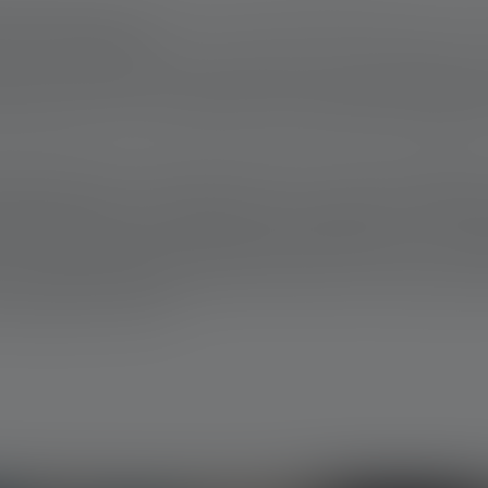
størrelse scorer verdens mindste lommelygte med flere uovertr
den på din nøglering.
ys til, at du kan lede efter din smartphone eller byttepenge selv 
rke på 15 lumen har rækkevidde nok til at oplyse sikringsboksen 
 aktiviteter, kan du bruge den til at gennemsøge din bagage elle
 lommelygte sit formål i mange situationer - både i hverdagen og i
elle, lettere og mere holdbare, har vi hos Ledlenser været dedik
ftige LED-pærer samt smarte funktioner designer vi dem, så de e
r til brug derhjemme, på arbejdet eller på din næste ferie: Lomm
i og derfor genopladelige. Derudover tilbyder de en høj lysstyrke
rne objekter i mørket.