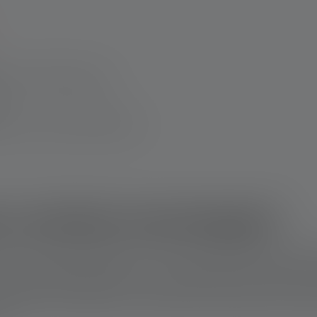
ter med LED-belysning
ne scorer med disse fordele
ens mindste lommelygte?
celler med høj energitæthed er verdens mindste lommelygte ikk
an nemt få plads til flere af dem i din håndflade. På trods af den 
må batterier (knapceller), en lysstrøm på 15 lumen. Det er ikke 
 lige har en lommelygte i normal størrelse ved hånden. Det er og