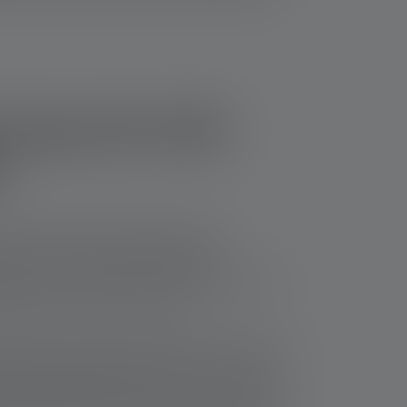
 bag mini LED-
r
 være næsten umuligt at fremstille
lse med en patron. Konventionelle
se ville være meget mindre kraftige og give
rbruge mere strøm end en LED.
skilde, der giver lysstyrke nok i lumen til at
rålen i for eksempel handskerummet, er der
genopladelige batterier, der er små, kraftige og