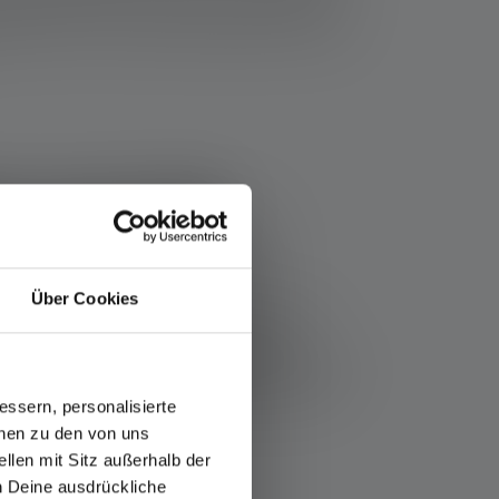
inden for batteri- og printkortfremstilling er
enter, der er små nok til at passe ind i huset
ter med LED-
Über Cookies
-kameraet kan tænde en blitz, når det er
g dog flere fordele. De giver et meget
rs aktiviteter
under ugunstige forhold. På den
dre enheder med et svækket batteri. Desuden
ssern, personalisierte
 meget hurtigt.
onen zu den von uns
llen mit Sitz außerhalb der
de punkter:
ch Deine ausdrückliche