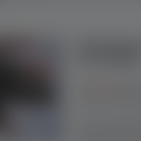
mer.
Teknologien
lommelygte
Uden brug af en LED ville det
en
minilommelygte
på større
sokkelpærer af samme størrel
mindre lys, men samtidig fo
Ud over en strømbesparende ly
søge efter genstande med st
også brug for batterier eller 