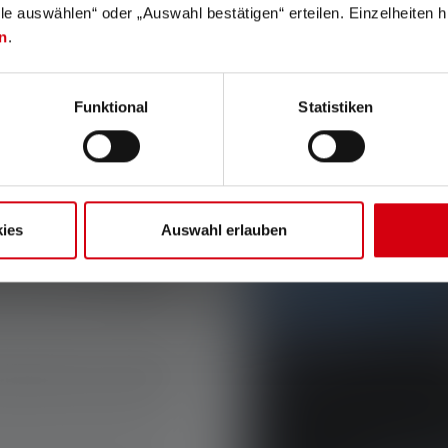
lle auswählen“ oder „Auswahl bestätigen“ erteilen. Einzelheiten h
n
.
, holdbare og kraftige på trods af deres lille størrelse. Desuden
Funktional
Statistiken
ruger du det bedste alternativ til lommelygte-appen på din sma
ies
Auswahl erlauben
 de mindste
il næsten alle formål og kan
lille størrelse. I hverdagen
vægt, og i næsten enhver