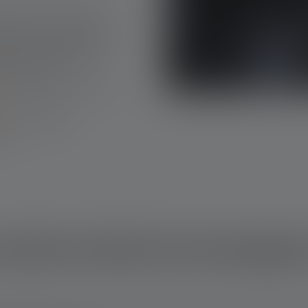
nden og er velegnet til
ørs aktiviteter og rejser
yse svært tilgængelige
under en bil
for at oplyse vejen i den
ler til at tjekke
g
indste blandt lommelygte