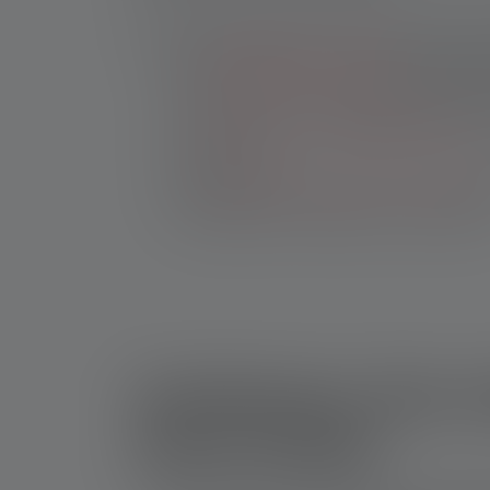
En minilommelygte med LED er altid lige ved hå
som
lommelygte til camping
samt til udend
som
lommelygte på værkstedet
til at bel
områder, f.eks. for at opdage fejl på eller 
for
hundeejere som lommelygte til gåture
mørke årstid
som
lommelygte i tilfælde af strømsvigt
el
sikringsboksen i tilfælde af en kortslutnin
Konklusion: Den m
disse fordele