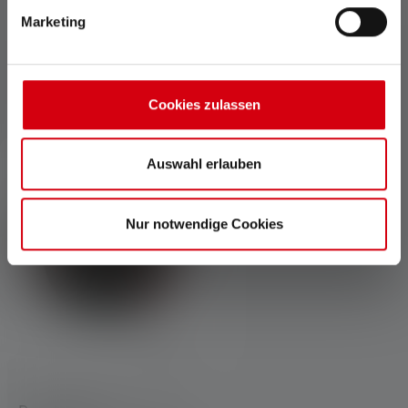
Marketing
Tilbehør
Cookies zulassen
Skip product gallery
Auswahl erlauben
Nur notwendige Cookies