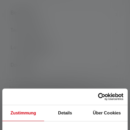
Beskrivelse
Technical data
Leveringsomfang
Downloads
*: 7 års garanti kun hvis registreret, ellers 2 år.
Garantibetingelserne kan ses på https://ledlenser.com/da-
dk/information-service/garanti/
1: Måleværdier i henhold til ANSI/PLATO FL 1 ved den
relevante indstilling. Hvis ingen indstilling udtrykkeligt er nævnt,
Zustimmung
Details
Über Cookies
refererer værdierne for lysstrøm (lumen/lm) og lysområde
(meter/m) til den lyseste indstilling og værdierne for
lysvarighed (timer/h) til den laveste indstilling. En boost-