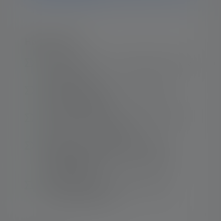
Højdepunkter:
1
Optimized run time – up to 60 hours
on the
lowest setting
Affordable lightweight – only weighs 133
grams with batteries
Variable dimming to 5 lumens – adjustable
via switch on the battery box
Relieves strain on the neck – with 75°
pivoting lamp head to always deliver the
optimal light angl
No cable damage – flexible coiled cable
protects against kinks