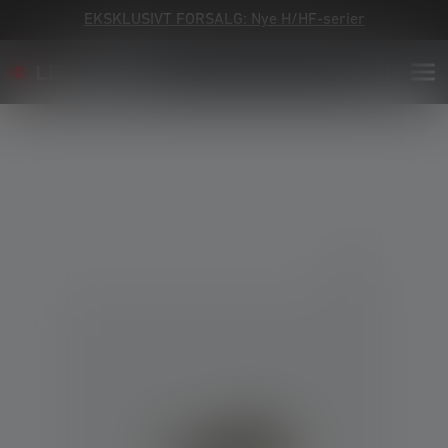
EKSKLUSIVT FORSALG: Nye H/HF-serier
Skip image gallery