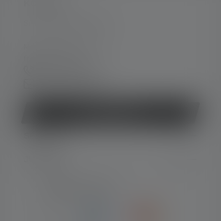
KONTAKT
Support og rådgivning på:
Man-tors 08:00 - 16:00
fre 08:00 - 15:30
+45 8877 0500
Kontaktformular
Fortryd kontrakt
SERVICE
JURIDISK
NUMMER-TYPER