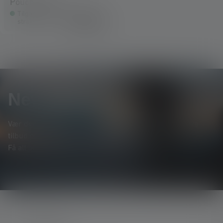
Pouch Type H
Tilgængelig
119,00 kr.
straks
Newsletter
Vær den første til at høre om nye produkter, eksklusive
tilbud og spændende konkurrencer.
Få alt om lysets verden direkte i din indbakke.