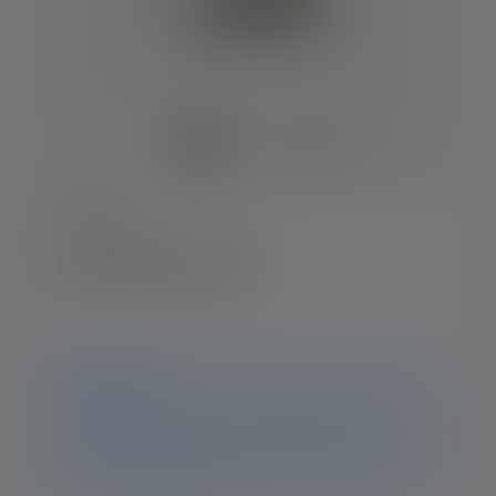
iH-Series
Pandelampe iH3
Notice
Dette produkt er ikke længere tilgængeligt. Du kan
stadig finde alle oplysninger og data på denne side.
Hvis du har yderligere spørgsmål, hjælper vores
supportteam dig gerne.