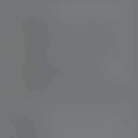
Højdepunkter:
A broad illumination for comfortable work
conditions
Peripheral illumination to better navigate
spaces
Light and compact design
Pivoting lamp head for individualized
focusing
High protection against dust and water (IP57)
Beskrivelse