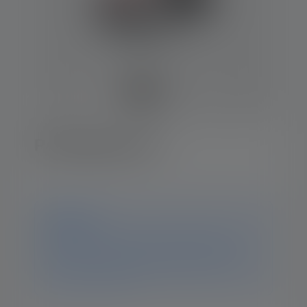
Pandelampe H4
Notice
Dette produkt er ikke længere tilgængeligt. Du kan
stadig finde alle oplysninger og data på denne side.
Hvis du har yderligere spørgsmål, hjælper vores
supportteam dig gerne.