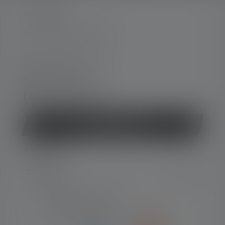
KONTAKT
Support og rådgivning på:
Man-tors 08:00 - 16:00
fre 08:00 - 15:30
+45 8877 0500
Kontaktformular
Fortryd kontrakt
SERVICE
JURIDISK
NUMMER-TYPER