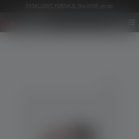
EKSKLUSIVT FORSALG: Nye H/HF-serier
Skip image gallery