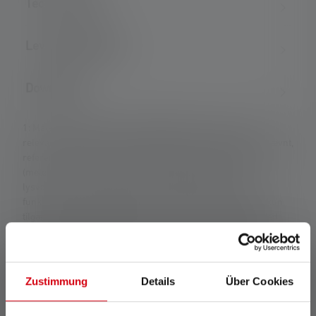
Technical data
Leveringsomfang
Downloads
1: Måleværdier i henhold til ANSI/PLATO FL 1 ved den
relevante indstilling. Hvis ingen indstilling udtrykkeligt er nævnt,
refererer værdierne for lysstrøm (lumen/lm) og lysområde
(meter/m) til den lyseste indstilling og værdierne for
lysvarighed (timer/h) til den laveste indstilling. En boost-
funktion (hvis tilgængelig) kan bruges flere gange, men er kun
tilgængelig i kort tid ad gangen. Hvis lampen er udstyret med
farvede lysdioder, angives de målte værdier med hvidt lys eller
den hvide lysdiode. Hvis lampen har flere energitilstande, er
"energisparetilstanden" grundlaget for målingen.
Zustimmung
Details
Über Cookies
*: 7 års garanti kun hvis registreret, ellers 2 år.
Garantibetingelserne kan ses på https://ledlenser.com/da-