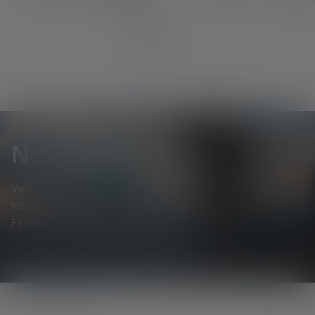
Newsletter
Vær den første til at høre om nye produkter, eksklusive
tilbud og spændende konkurrencer.
Få alt om lysets verden direkte i din indbakke.