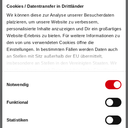
dk/information-service/garanti/
Cookies / Datentransfer in Drittländer
Features and technologies
Wir können diese zur Analyse unserer Besucherdaten
platzieren, um unsere Website zu verbessern,
personalisierte Inhalte anzuzeigen und Dir ein großartiges
Website-Erlebnis zu bieten. Für weitere Informationen zu
den von uns verwendeten Cookies öffne die
Einstellungen. In bestimmten Fällen werden Daten auch
an Stellen mit Sitz außerhalb der EU übermittelt,
Smart Light Technology
Wide Beam
insbesondere an Stellen in den Vereinigten Staaten. Wir
benötigen hierzu noch Deine ausdrückliche Einwilligung,
Med Smart Light Technology
Wide-beam-teknologien
die Du durch „Alle auswählen“ oder „Auswahl bestätigen“
kan du konfigurere
giver dobbelt sikkerhed: Ikke
Einwilligungsauswahl
erteilen. Einzelheiten hierzu findest Du in unserer
Notwendig
funktionerne i din lampe
alene kan du se mere, men
efter dine ønsker.
du kan også blive set fra alle
Datenschutz-Bestimmungen
.
vinkler.
Funktional
Statistiken