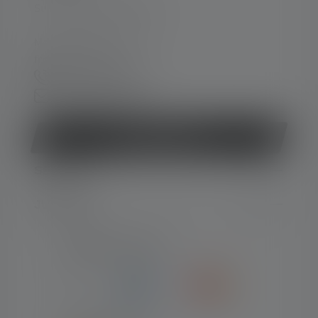
Support og rådgivning på:
Man-tors 08:00 - 16:00
fre 08:00 - 15:30
+45 8877 0500
Kontaktformular
Fortryd kontrakt
SERVICE
JURIDISK
NUMMER-TYPER