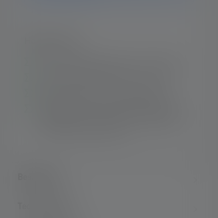
Højdepunkter:
Extremely lightweight (65 g incl. batteries)
Extremely small and handy (L 14.0 cm)
Battery operated, uses 2x alkaline AAA
Suitable for use in environments with gas
group IIA, B or C (up to T4) or dusts group
IIIA, B or C (up to T135°C)
Beskrivelse
Technical data