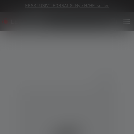
EKSKLUSIVT FORSALG: Nye H/HF-serier
Skip image gallery