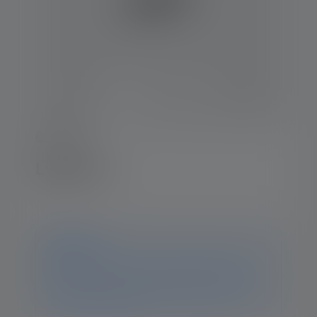
iL-Series
Lygte iL4
Notice
Dette produkt er ikke længere tilgængeligt. Du kan
stadig finde alle oplysninger og data på denne side.
Hvis du har yderligere spørgsmål, hjælper vores
supportteam dig gerne.