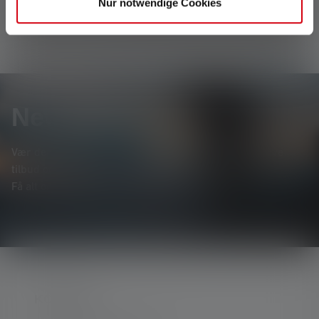
Nur notwendige Cookies
Newsletter
Vær den første til at høre om nye produkter, eksklusive
tilbud og spændende konkurrencer.
Få alt om lysets verden direkte i din indbakke.
KONTAKT