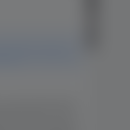
ere tilgængeligt. Du kan stadig finde alle
nne side. Hvis du har yderligere spørgsmål,
m dig gerne.
by two standard AAA Alkaline batteries
ut despite a compact size – up to 80
1
1
ce
and up to 120 lumen
Luminous flux
, circular low beam (defocused) to a