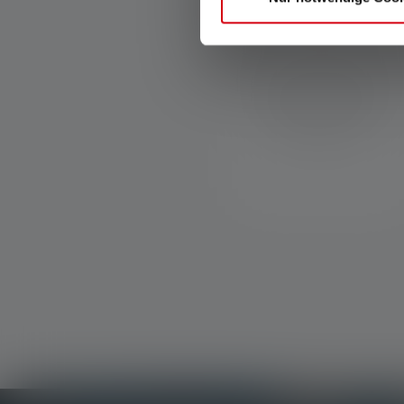
Advanced Focus System
Vores patenterede Advanced
Focus System (AFS) giver en
glidende overgang fra
homogent nærlys til skarpt
fokuseret fjernlys.