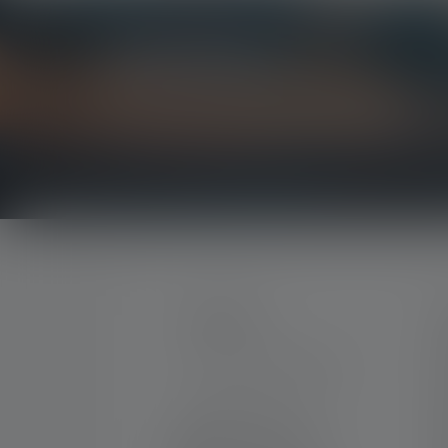
Newsletter
Vær den første til at høre om nye produkter, eks
Få alt om lysets verden direkte i din indbakke.
KONTAKT
S
M
Support og rådgivning på:
K
G
Man-tors 08:00 - 16:00
K
fre 08:00 - 15:30