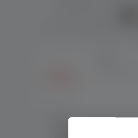
B
7 ÅR
Få syv års garanti ved
Nr.:
500753
En batteridrevet lommelygte med god lysyde
Advanced Focus System for problemfri og præ
vil undvære.