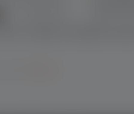
sharply bundled hi
System with reflect
light
Protected against d
eskrivelse
Technical data
Leveringsomfang
Downloa
For a long lamp lif
 registrering.
*Til betingelserne.
1
lse, en holdbarhed på op til 20 timer
og altid nem at opbevare:
cis fokusering af lyskeglen, er den den ideelle ledsager til lan