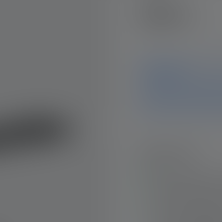
Lygte i4
Notice
Dette produkt er ikke læng
oplysninger og data på de
hjælper vores supporttea
Højdepunkter:
Battery-powered – 
Superior light outp
meter beam distan
From a homogeneous