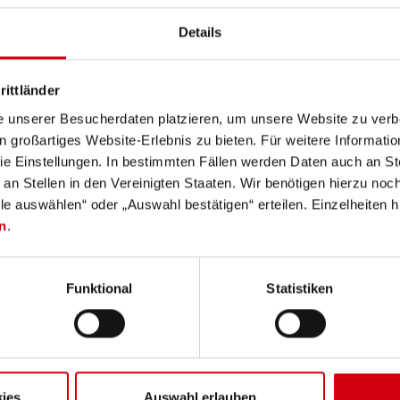
Details
and www.ledlenser.com
rittländer
e unserer Besucherdaten platzieren, um unsere Website zu verbe
in großartiges Website-Erlebnis zu bieten. Für weitere Informati
arantibetingelserne kan ses på https://ledlenser.com/da-dk/information-serv
e Einstellungen. In bestimmten Fällen werden Daten auch an Ste
 relevante indstilling. Hvis ingen indstilling udtrykkeligt er nævnt, refe
 an Stellen in den Vereinigten Staaten. Wir benötigen hierzu no
 lysvarighed (timer/h) til den laveste indstilling. En boost-funktion (hvis t
lle auswählen“ oder „Auswahl bestätigen“ erteilen. Einzelheiten h
tyret med farvede lysdioder, angives de målte værdier med hvidt lys eller d
n
.
et for målingen.
Features and technologies
Funktional
Statistiken
ies
Auswahl erlauben