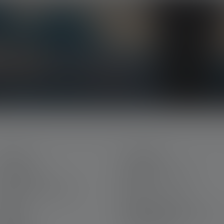
klusive tilbud og spændende konkurrencer.
ERVICE
JURIDISK
in Ledlenser
Betingelser og vilkår
arriere hos Ledlenser
Aftryk
aranti
Privatlivserklæring
ontakt os
Declaration On Accessibility