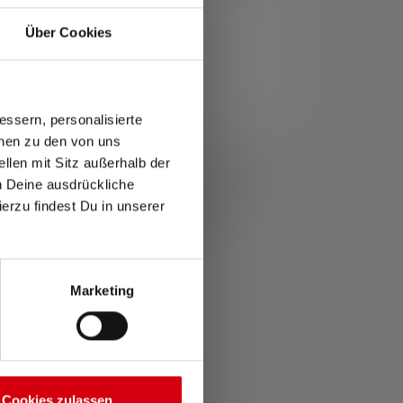
Über Cookies
ssern, personalisierte
onen zu den von uns
ice/garanti/
llen mit Sitz außerhalb der
rerer værdierne for lysstrøm (lumen/lm) og lysområde
ch Deine ausdrückliche
ilgængelig) kan bruges flere gange, men er kun
ierzu findest Du in unserer
en hvide lysdiode. Hvis lampen har flere
Marketing
Cookies zulassen