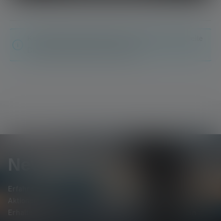
Keine Bewertungen gefunden. Gehe voran und teile
Deine Erkenntnisse mit anderen.
Newsletter
Erfahre als Erste*r von neuen Produkten, exklusiven
Aktionen und spannenden Gewinnspielen.
Erhalte alles rund um die Welt des Lichts direkt in dein