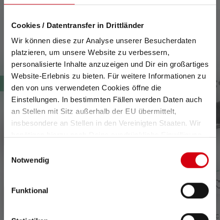
Cookies / Datentransfer in Drittländer
Wir können diese zur Analyse unserer Besucherdaten
Kompatible Produkte
platzieren, um unsere Website zu verbessern,
Produktgalerie überspringen
personalisierte Inhalte anzuzeigen und Dir ein großartiges
Website-Erlebnis zu bieten. Für weitere Informationen zu
Neu
Neu
den von uns verwendeten Cookies öffne die
Einstellungen. In bestimmten Fällen werden Daten auch
an Stellen mit Sitz außerhalb der EU übermittelt,
insbesondere an Stellen in den Vereinigten Staaten. Wir
benötigen hierzu noch Deine ausdrückliche Einwilligung,
die Du durch „Alle auswählen“ oder „Auswahl bestätigen“
Einwilligungsauswahl
erteilen. Einzelheiten hierzu findest Du in unserer
Notwendig
Datenschutz-Bestimmungen
.
Funktional
Taschenlampe TAC6R
Taschenlampe Tactic