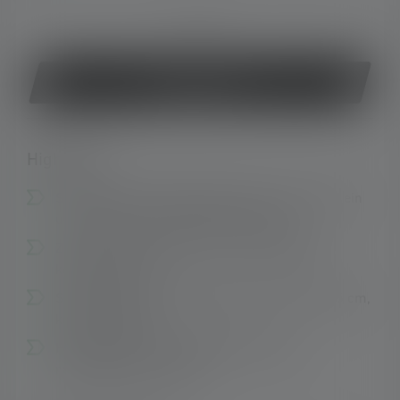
oder
Jetzt kaufen
Highlights:
Schalte deine TAC6R geräuschlos und präzise ein
und sorge so für maximale Sicherheit
Zwei separate Schalter für kurzzeitiges oder
konstantes Licht
Spiralkabel mit einer Reichweite von 25 bis 45 cm,
kein Verheddern
Hergestellt aus rutschfestem und nicht
reflektierendem Gummi