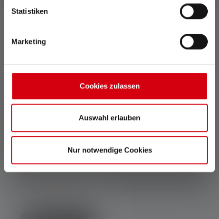
Advanced Focus System
Rücklicht
Statistiken
Unser Advanced Focus
Ein rotes Rücklicht am Akku
System (AFS) ermöglicht
dient als Signalgeber, damit
Marketing
einen stufenlosen Übergang
man auch von hinten
von homogenem Nahlicht zu
zuverlässig gesehen wird –
scharf gebündeltem
z.B. im Straßenverkehr oder
Fernlicht.
auf Baustellen.
Cookies zulassen
Auswahl erlauben
Zubehör
Nur notwendige Cookies
Produktgalerie überspringen