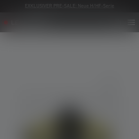
EXKLUSIVER PRE-SALE: Neue H/HF-Serie
Bildergalerie überspringen