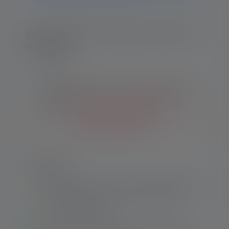
Benachrichtige mich, sobald das Produkt wieder
auf Lager ist.
Deine E-Mail
Mit dem Absenden des Formulars akzeptiere
ich die
Allgemeinen Geschäftsbedingungen
sowie die
Datenschutzbestimmungen
.
Benachrichtige mich
Highlights:
Magnetic Switch für eine einfache Bedienung
mit Handschuhen und Schutzausrüstung
Hoher Tragekomfort
Fokussierbar dank Advanced Focus System