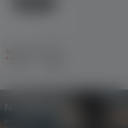
Silicone Headband Type A
Bald wieder
9,90 €
verfügbar
Newsletter
Erfahre als Erste*r von neuen Produkten, exklusiven