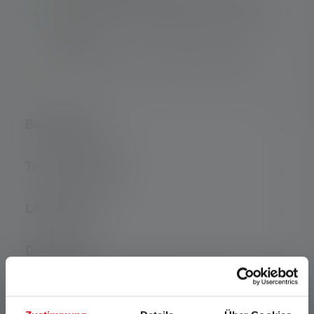
Extremer Staub- und Wasserschutz (IP66 &
IP68)
Rotes Rücklicht zur Positionsmarkierung
Beschreibung
Technische Daten
Lieferumfang
Downloads
*: 7 Jahre Garantie nur bei Registrierung, sonst 2 Jahre.
Garantiebedingungen einsehbar unter