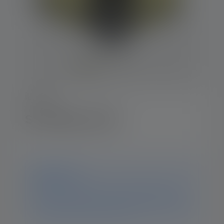
iL-Serie
Stirnlampe iLH8
Hinweis
Dieses Produkt ist nicht mehr verfügbar. Auf dieser
Seite findest Du weiterhin sämtliche Informationen
und Daten. Solltest Du weitere Fragen haben, hilft Dir
unser Support-Team gerne weiter.