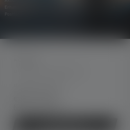
Aktionen und spannenden Gewinnspielen.
Erhalte alles rund um die Welt des Lichts direkt in dein
Postfach.
KONTAKT
Unterstützung und Beratung unter:
Mo-Do. 08:00 - 16:00 Uhr
Fr. 08:00 - 13:00 Uhr
+49 212 5948 0
Kontaktformular
Vertrag widerrufen