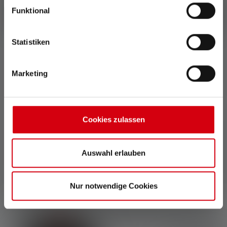
Funktional
Rapid Focus
Smart Light Technology
Statistiken
Mit Rapid Focus funktioniert
Mit Smart Light Technology
das Fokussieren und
kannst Du die Funktionen
Defokussieren der Taschen-
Deiner Lampe nach Deinen
Marketing
oder Stirnlampe blitzschnell
Wünschen konfigurieren.
und ergonomisch mit einem
Handgriff.
Cookies zulassen
Auswahl erlauben
Zubehör
Produktgalerie überspringen
Nur notwendige Cookies