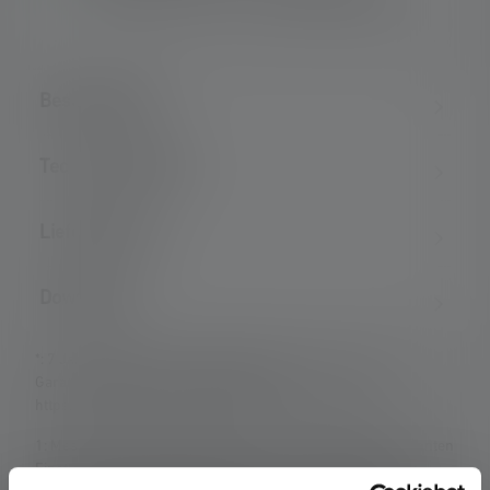
Blendwirkung u. a. zur Selbstverteidigung
Beschreibung
Technische Daten
Lieferumfang
Downloads
*: 7 Jahre Garantie nur bei Registrierung, sonst 2 Jahre.
Garantiebedingungen einsehbar unter
https://ledlenser.com/de-de/infos-service/garantie/
1: Messwerte gemäß ANSI/PLATO FL 1 in der jeweils genannten
Einstellung. Ist keine Einstellung ausdrücklich benannt, so