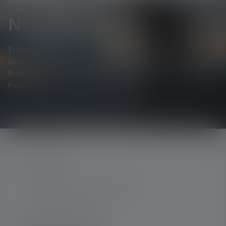
Newsletter
Erfahre als Erste*r von neuen Produkten, exklusiven
Aktionen und spannenden Gewinnspielen.
Erhalte alles rund um die Welt des Lichts direkt in dein
Postfach.
KONTAKT
Unterstützung und Beratung unter:
Mo-Do. 08:00 - 16:00 Uhr
Fr. 08:00 - 13:00 Uhr