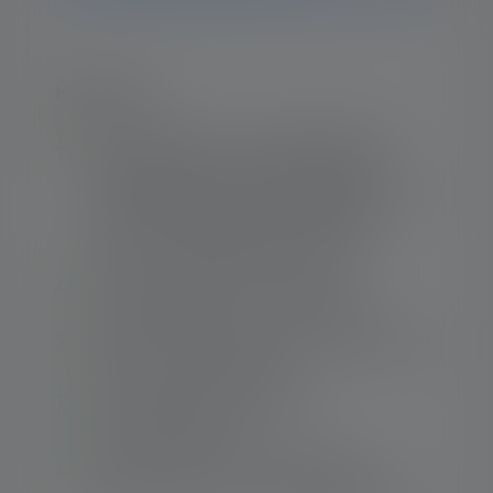
Highlights:
Von homogenem, kreisrundem Nahlicht
(defokussiert) zu scharf gebündeltem
Fernlicht (fokussiert) – das Advanced Focus
System mit Reflektorlinse ermöglicht
effizientes, maßgeschneidertes Licht
Sichere Lagerung der Stirnlampe -
Hochwertige Pouch im Lieferumfang
Einfache Veränderungen des Lichtkegels mit
einem Dreh – Rapid Focus
Kein ungewolltes Einschalten –
Transportation Lock
Strobe – Lichtblitze mit irritierender