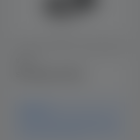
H-Serie
Stirnlampe H7R SE
Hinweis
Dieses Produkt ist nicht mehr verfügbar. Auf dieser
Seite findest Du weiterhin sämtliche Informationen
und Daten. Solltest Du weitere Fragen haben, hilft Dir
unser Support-Team gerne weiter.