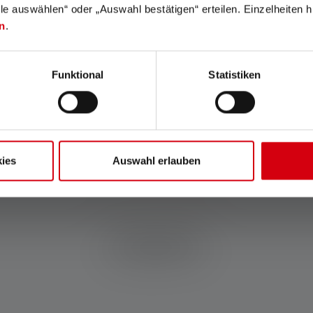
lle auswählen“ oder „Auswahl bestätigen“ erteilen. Einzelheiten h
n
.
Mit Smart Light Technology
Unser Advanced Focus
kannst Du die Funktionen
System (AFS) ermöglicht
Deiner Lampe nach Deinen
einen stufenlosen Übergang
Funktional
Statistiken
Wünschen konfigurieren.
von homogenem Nahlicht zu
scharf gebündeltem
Fernlicht.
ies
Auswahl erlauben
Zubehör