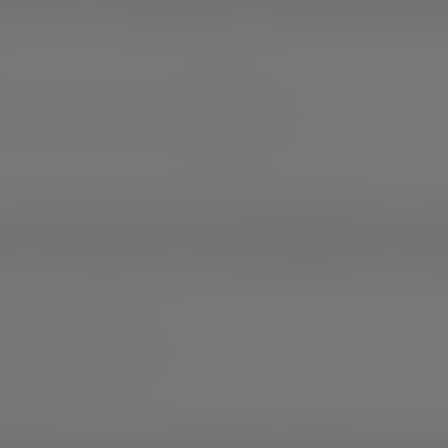
Garantie bei Registrierung.
*Zu den Bedingungen.
nd Vorschläge von Anwendern und Experten eingeflossen. So ist
ls zuvor, das Aufladen mit dem USB-Kabel flexibler und die Lau
der enorme Lichtstrom von bis zu 1000 Lumen gehören mit zum B
schland www.ledlenser.com