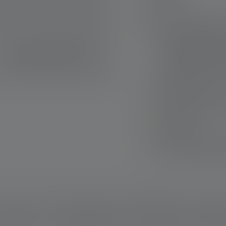
Gerüstet für Extrem
Von homogenem, kre
scharf gebündeltem
Focus System mit Re
maßgeschneidertes
Individuelle Anpass
Einsatzsituation – 
Schnelle Veränderu
Rapid Focus
Mehr Sicherheit un
mit zwei Funktione
Schnelle Lieferung
Kostenloser Rückve
Sichere Zahlung
schreibung
Technische Daten
Lieferumfang
Downlo