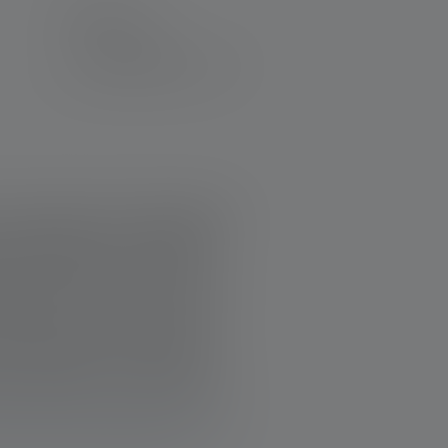
Sortiert nach
eine Ledlenser Stirnlampe gekauft.
hr begeistert. Der verstellbare
ichkeit bei Bedarf von Akku auf
, einfach fast alles. Bis auf den
gebrochen ist (leider hat mein
Gummiband nicht als Ersatzteil
ch ausgeleiert, dass es optisch
ibt es das denn nachzukaufen? :-D
Deine Bewertung. Wir freuen
urechtkommt! Das Stirnband gibt