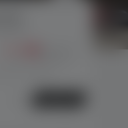
H14R.2
Bewertungen)
tung von 3.8 von 5 Sternen
den gewünschten Wert ein oder benutze die Schaltflächen 
%
122,90 €
189,00 €
(35% gespart)
Preise inkl. MwSt. zzgl. Versandkosten
, Lieferzeit: 1-3 Werktage
oder
Jetzt kaufen