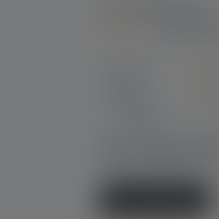
54 von 54 Bewertungen
3.89 von 5 Ste
Durchschnittliche Bewertung von 3
Perfekt (19)
Sehr gut (10)
Gut (25)
Akzeptierbar (0)
Unbefriedigend (0)
Gib eine Bewertung 
Teile Deine Erfahrungen mit dem
Produkt mit anderen Kunden.
Schreibe eine Bewertung