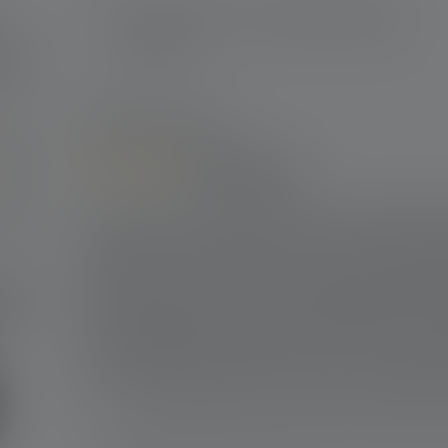
Bewertungen nur in der aktuellen Sprache
anzeigen.
rnen
.8 von 5 Sternen
10
von
54
Bewertungen
35%
3. Dezember 2024 18:27
19%
Mein Mann
46%
Bewertung mit 5 von 5 Sternen
Vor ein paar Jahren hat mein Mann für uns beide je 
0%
Für ihn war es diese H14R.2. Er ist noch immer von i
0%
Lichtkegel, die Leuchtstärken, das Gewicht, die Mögl
Batterie zu wechseln, das Rücklicht, die Bedienbarkeit
ab!
Verschlusshebel, der mal wo hängengeblieben und ab
Mann die Registrierung verpasst), und dass es das 
zum Nachkaufen gibt. Seines ist schon so unansehnli
schon recht laut nach einem Ersatz schreit. Wann g
Unser Kommentar: Hallo, vielen Dank für 
uns, dass Dein Mann mit seiner H14R.2 gut z