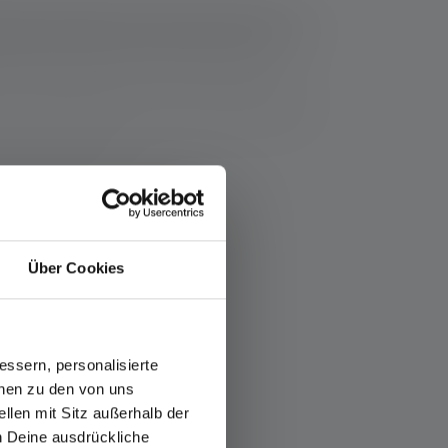
ziehen sich die Werte zu Lichtstrom (Lumen/lm) und
Eine Boost-Funktion (soweit vorhanden) ist mehrmals
Messwerte mit weißem Licht oder der weißen LED
thaltene(n) Batterie(n) bzw. bei Lampen mit Akku für
fos-service/garantie/
Über Cookies
ssern, personalisierte
onen zu den von uns
llen mit Sitz außerhalb der
ch Deine ausdrückliche
Rücklicht
Stufenlos dimmbar