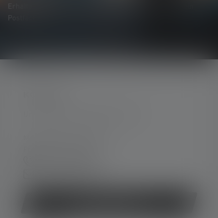
Erhalte alles rund um die Welt des Lichts direkt in dein
Postfach.
KONTAKT
Unterstützung und Beratung unter:
Mo-Do. 08:00 - 16:00 Uhr
Fr. 08:00 - 13:00 Uhr
+49 212 5948 0
Kontaktformular
Vertrag widerrufen