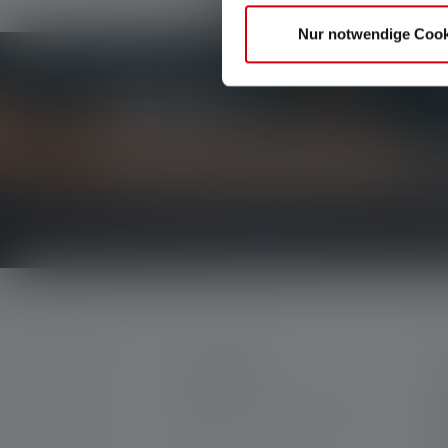
Nur notwendige Cook
Newsletter
Erfahre als Erste*r von neuen Produkten, exklu
Erhalte alles rund um die Welt des Lichts direkt i
KONTAKT
S
M
Unterstützung und Beratung
K
unter: