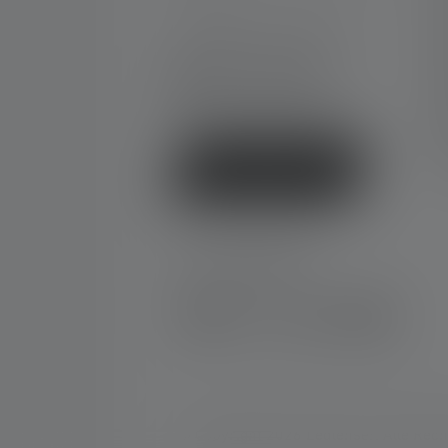
G
K
Mo-Do. 08:00 - 16:00 Uhr
Fr. 08:00 - 13:00 Uhr
D
+49 212 5948 0
G
Kontaktformular
N
F
K
Vertrag widerrufen
SOCIAL MEDIA
Instagram
Facebook
LinkedIn
Youtube
© Copyright 2026 Ledlenser. Alle Rech