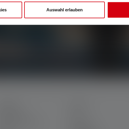
ies
Auswahl erlauben
siven Aktionen und spannenden Gewinnspielen.
n dein Postfach.
ERVICE
LEGAL
ein Ledlenser
AGB
arriere bei Ledlenser
Impressum