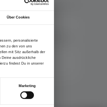
ads
Über Cookies
h. Sie ist erhältlich in vier verschiedenen
zubehalten. Gelb verbessert deine Sicht bei
ssern, personalisierte
 auf die Lampe stecken, einschalten, fertig.
onen zu den von uns
llen mit Sitz außerhalb der
ch Deine ausdrückliche
ierzu findest Du in unserer
Marketing