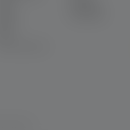
arantie
Datenschutz
ontakt
Barrierefreiheit
ownloads
Umwelthinweise
ravur
ewsletter
AQ
onformitätserklärungen
te vorbehalten.