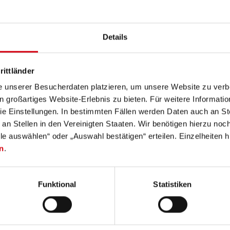
schreibung
Technische Daten
Lieferumfang
Downlo
Details
rittländer
llschutz und Farbfilterkappe mit vormontiertem Farbfilter zugleic
d hilft dir, deine Nachtsichtfähigkeit abseits des Lichtkegels bei
e unserer Besucherdaten platzieren, um unsere Website zu verbe
achtungen. Blau macht Spuren besser sichtbar. Einfach den Filter
in großartiges Website-Erlebnis zu bieten. Für weitere Informati
e Einstellungen. In bestimmten Fällen werden Daten auch an Ste
 an Stellen in den Vereinigten Staaten. Wir benötigen hierzu no
schland www.ledlenser.com
lle auswählen“ oder „Auswahl bestätigen“ erteilen. Einzelheiten h
n
.
Funktional
Statistiken