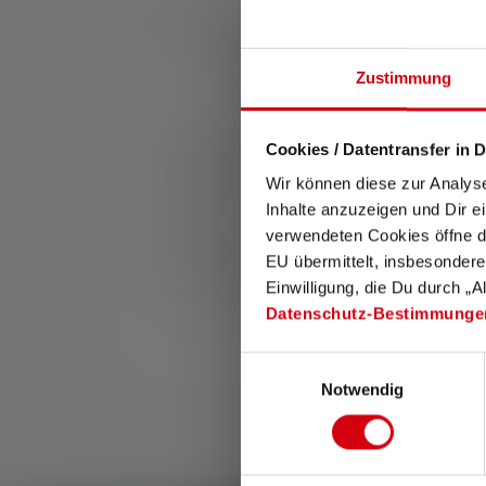
Be
Zustimmung
Nr:
501510
Cookies / Datentransfer in D
Diese Erweiterung für deine Ledlenser ist Ro
Filterfarben: Rot verringert Reflektionen un
Wir können diese zur Analys
Nebel. Grün und Rot sind ideal für Tierbeob
Inhalte anzuzeigen und Dir e
Hersteller:
verwendeten Cookies öffne di
Ledlenser GmbH & Co. KG
EU übermittelt, insbesondere
Kronenstraße 5-7 | 42699 Solingen | Deut
Einwilligung, die Du durch „A
WEEE-Reg-Nr.: DE 20612570
Datenschutz-Bestimmunge
Einwilligungsauswahl
Notwendig