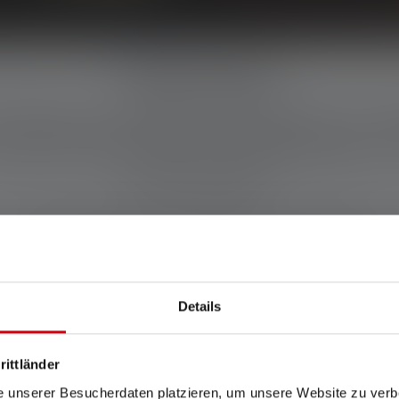
Vielen Dank!
meldung zum Ledlenser-Newsletter war erf
 separaten Newsletter den angekündigten 20
ersten Einkauf.*
Schau Dich doch schonmal im Shop um!
Details
NEUHEITEN ENTDECKEN
rittländer
e unserer Besucherdaten platzieren, um unsere Website zu verbe