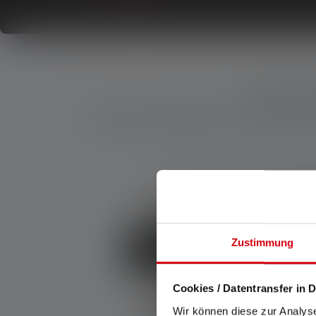
Deine An
In Kürze erhältst Du in einem
Zustimmung
ZURÜCK ZUR STARTSEITE
Cookies / Datentransfer in D
Wir können diese zur Analys