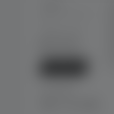
KONTAKT
S
Me
Unterstützung und Beratung
Kar
unter:
Ga
Ko
Mo-Do. 08:00 - 16:00 Uhr
Fr. 08:00 - 13:00 Uhr
Do
+49 212 5948 0
Gr
Kontaktformular
Ne
FA
Ko
Vertrag widerrufen
SOCIAL MEDIA
Instagram
Facebook
LinkedIn
Youtube