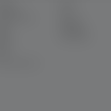
ERVICE
LEGAL
in Ledlenser
AGB
riere bei Ledlenser
Impressum
rantie
Datenschutz
ntakt
Barrierefreiheit
wnloads
Umwelthinweise
avur
wsletter
Q
nformitätserklärungen