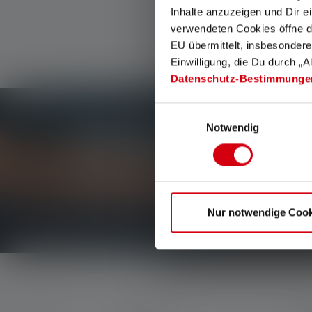
Inhalte anzuzeigen und Dir e
verwendeten Cookies öffne di
EU übermittelt, insbesondere
Einwilligung, die Du durch „A
Datenschutz-Bestimmunge
Einwilligungsauswahl
Notwendig
Newsletter
Erfahre als Erste*r von neuen Produkten, exklu
Erhalte alles rund um die Welt des Lichts direkt i
Nur notwendige Cook