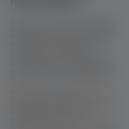
Pink und Rosa
Pinke Taschenlampen erfreuen sich seit einiger Zeit
großer Beliebtheit, nicht nur wegen ihres auffälligen
Designs, sondern auch aufgrund ihrer vielfältigen
Anwendungsmöglichkeiten. Die knallige Farbe
verleiht der
Taschenlampe
nicht nur einen
individuellen Touch, sondern sorgt auch für eine
leichte Auffindbarkeit in verschiedenen Situationen.
Auch die Varianten in etwas weniger knalligem Rosa
gehört zu beliebten Taschenlampen-Modellen.
Egal ob im Alltag als praktische
Schlüsselanhänger-
Taschenlampe
oder im Outdoor-Bereich –
Taschenlampen in Pink oder Rosa erweisen sich als
praktische Begleiter. Ihr helles Licht und die
auffällige Farbe machen sie ideal
für
Campingausflüge
,
Wanderungen
oder nächtliche