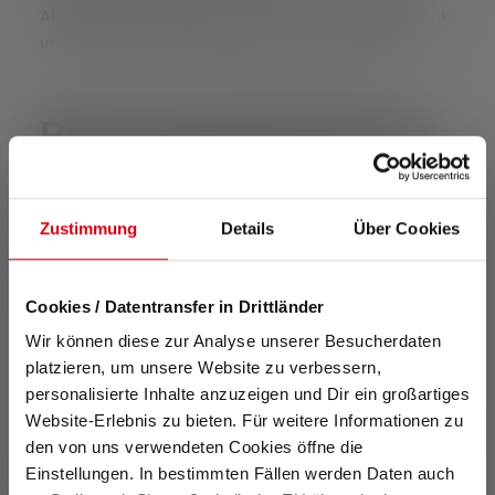
Aktivitäten. Auch unsere
Kindertaschenlampe
in Pink
und Lila ist bei kleinen Entdeckern sehr beliebt.
Pinke Taschenlampen
von Ledlenser
Zustimmung
Details
Über Cookies
Die pinken und rosafarbenen Taschenlampen von
Ledlenser sind nicht nur funktional, sondern auch
Cookies / Datentransfer in Drittländer
ein Statement für Individualität und Stil. Ob als
Geschenk oder als persönliches Accessoire – diese
Wir können diese zur Analyse unserer Besucherdaten
lebendigen Lichtspender vereinen Nutzen und
platzieren, um unsere Website zu verbessern,
Ästhetik auf einzigartige Weise.
Mit personalisierter
personalisierte Inhalte anzuzeigen und Dir ein großartiges
Gravur
werden sie sogar noch individueller. In einer
Website-Erlebnis zu bieten. Für weitere Informationen zu
Welt voller grauer Alltagsgegenstände bringen pinke
den von uns verwendeten Cookies öffne die
Taschenlampen eine erfrischende Prise Farbe und
Einstellungen. In bestimmten Fällen werden Daten auch