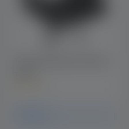
Tactical Professional Holster
Type D
5
Durchschnittliche Bewertung von 5 von 5 Sternen
Hinweis
ledlenser.pdp.endOfLife