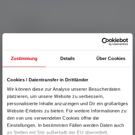
Highlights:
Holster für TAC7R, TAC6R, TT3R, P7R und
P6R
Schnellverschluss für komfortable
Zustimmung
Details
Über Cookies
Befestigung deiner Taschenlampe
Anpassbar an unterschiedlich breite Gürtel
Arretierhebel für zusätzliche Sicherung
Cookies / Datentransfer in Drittländer
360° drehbar, sodass die Lampe möglichst
Wir können diese zur Analyse unserer Besucherdaten
bequem verstaut werden kann
platzieren, um unsere Website zu verbessern,
personalisierte Inhalte anzuzeigen und Dir ein großartiges
Website-Erlebnis zu bieten. Für weitere Informationen zu
den von uns verwendeten Cookies öffne die
Beschreibung
Einstellungen. In bestimmten Fällen werden Daten auch
an Stellen mit Sitz außerhalb der EU übermittelt,