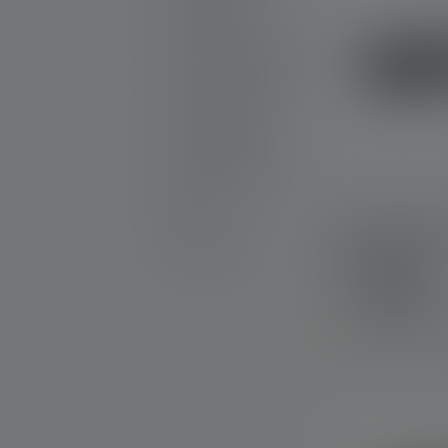
Produkt Sets
Gravierbare Produkte
25th Anniversary
Geschenkideen
Aktionsprodukte
Outlet
Stirnlampe HF
Ersatzteile
Edition 2023
Farben
Sofort verfügba