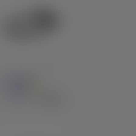
Stirnlampe NEO3
Farben
€ 36,90
Sofort verfügbar