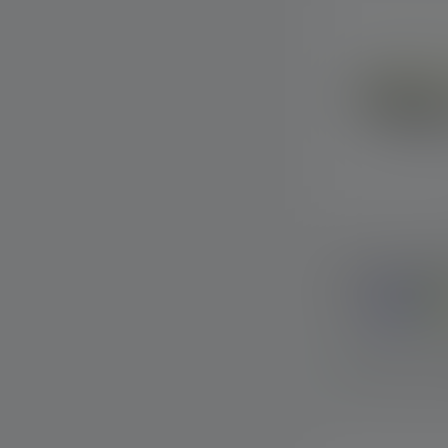
Stirnlampe N
Farben
Sofort verfügba