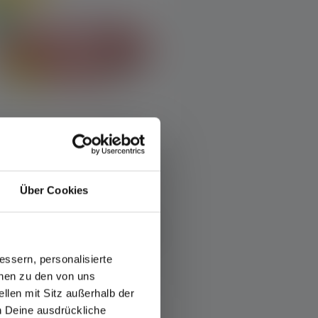
u
Stirnlampe KIDLED4R
Über Cookies
Farben
€ 19,90
Sofort verfügbar
ssern, personalisierte
onen zu den von uns
llen mit Sitz außerhalb der
ch Deine ausdrückliche