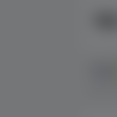
Stirnlampe N
Farben
Sofort verfügba