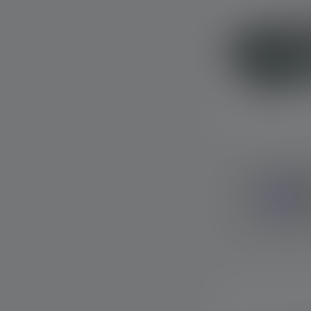
Stirnlampe K
Farben
Sofort verfügba