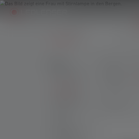
Produkte
Stirnlampen
Produkte
Preis
C
Taschenlampen
Gewicht
Stirnlampen
Arbeitsleuchten
26 Produkte
Laternen
Zubehör
Neue Produkte