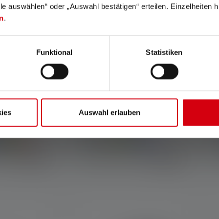
lle auswählen“ oder „Auswahl bestätigen“ erteilen. Einzelheiten h
n
.
Funktional
Statistiken
ies
Auswahl erlauben
IDLED4R
Stirnlampe NEO5R
Farben
€ 19,90
€ 62,90
r
Sofort verfügbar