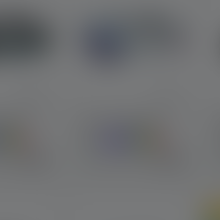
IDLED4R
Stirnlampe KIDLED4R
Farben
€ 19,90
€ 19,90
r
Sofort verfügbar
On