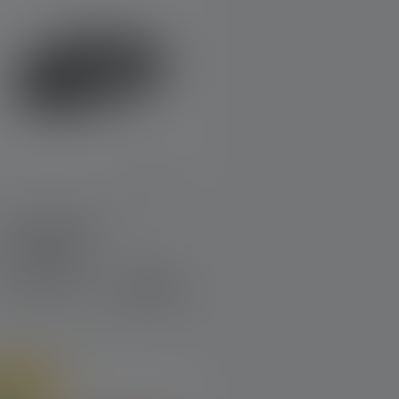
Stirnlampe MH4
Farben
€ 59,90
Sofort verfügbar
line only