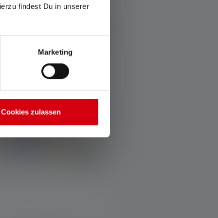
ierzu findest Du in unserer
Marketing
Cookies zulassen
Stirnlampe NEO3
Farben
€ 36,90
Sofort verfügbar