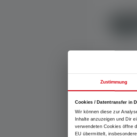
Stirnlampe K
Zustimmung
Farben
Sofort verfügba
Cookies / Datentransfer in D
Wir können diese zur Analys
Inhalte anzuzeigen und Dir e
verwendeten Cookies öffne di
Online only
EU übermittelt, insbesondere