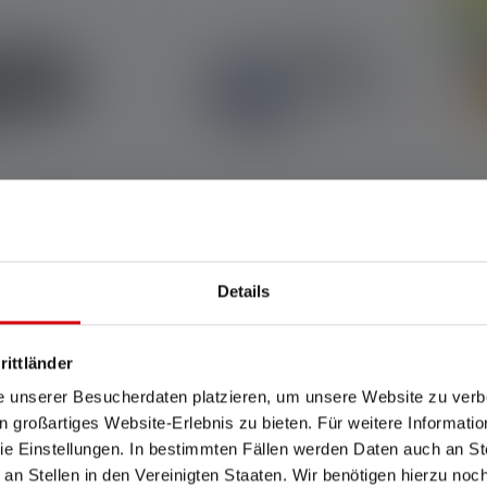
Ne
IDLED2
Stirnlampe KIDLED2
Details
Farben
€ 15,90
€ 15,90
r
Sofort verfügbar
rittländer
e unserer Besucherdaten platzieren, um unsere Website zu verbe
in großartiges Website-Erlebnis zu bieten. Für weitere Informati
e Einstellungen. In bestimmten Fällen werden Daten auch an Ste
 an Stellen in den Vereinigten Staaten. Wir benötigen hierzu no