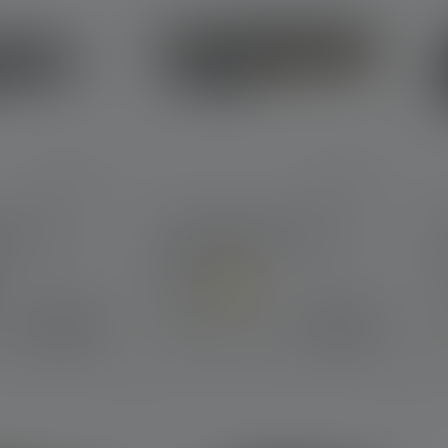
4R Core
Stirnlampe HF4R Work
Edition 2023
Farben
€ 39,90
€ 44,90
r
Sofort verfügbar