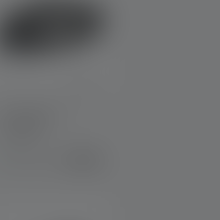
Stirnlampe MH3
Farben
€ 39,90
Sofort verfügbar