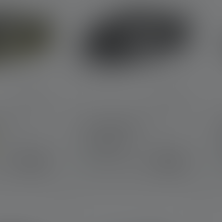
5R
Stirnlampe MH5
Farben
€ 59,90
€ 59,00
r
Sofort verfügbar