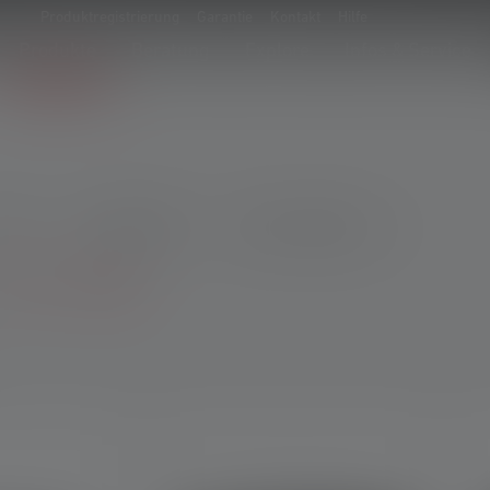
Produktregistrierung
Garantie
Kontakt
Hilfe
Produkte
Beratung
Explore
Infos & Service
RI
Leuchtweite
Max. Lichtstrom
Weitere Filter