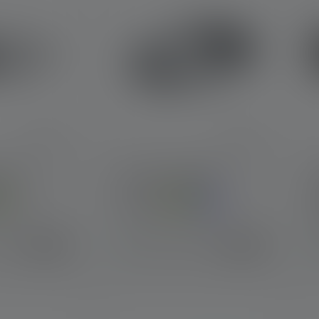
EO1R
Stirnlampe NEO5R
Farben
€ 46,90
€ 62,90
r
Sofort verfügbar