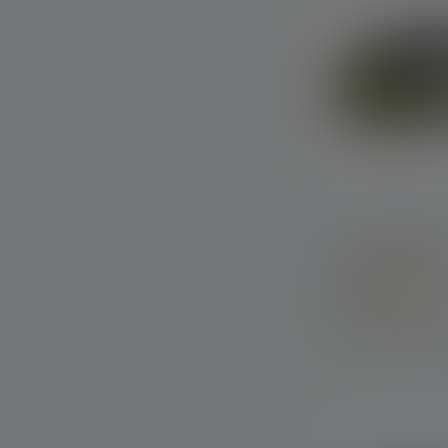
Stirnlampe iH
Farben
Sofort verfügba