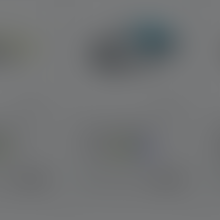
EO1R
Stirnlampe NEO5R
Farben
€ 46,90
€ 62,90
r
Sofort verfügbar