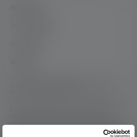
Beschreibung
Technische Daten
Lieferumfang
Downloads
*: 7 Jahre Garantie nur bei Registrierung, sonst 2 Jahre.
Garantiebedingungen einsehbar unter
https://ledlenser.com/de-de/infos-service/garantie/
1: Messwerte gemäß ANSI/PLATO FL 1 in der jeweils genannten
Einstellung. Ist keine Einstellung ausdrücklich benannt, so
beziehen sich die Werte zu Lichtstrom (Lumen/lm) und
Leuchtweite (Meter/m) auf die hellste Einstellung und die Werte
zur Leuchtdauer (Stunden/h) auf die niedrigste Einstellung.
Eine Boost-Funktion (soweit vorhanden) ist mehrmals