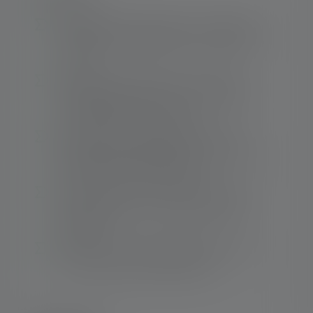
Kompakte, leistungsstarke und vielseitige
Taschenlampe, geeignet für den taktischen
Einsatz
Advanced Focus System für effizientes,
maßgeschneidertes Licht im fokussierten
und defokussierten Zustand
Einfache und schnelle Bedienung durch
Endkappenschalter, dadurch auch ideal für
Polizei und Sicherheitsdienste
Praktischer Clip zum Anstecken an Hemd
oder Hosentasche, dient gleichzeitig als
Rollschutz
Betrieb mit drei AAA-Alkaline-Batterien (im
Lieferumfang) oder NiMH-Akkus