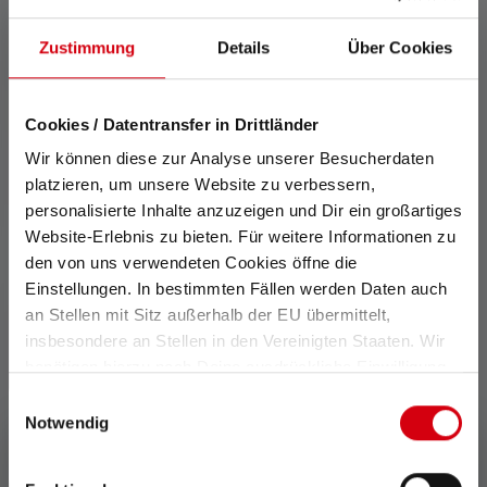
verwendbar, aber jeweils nur kurzzeitig verfügbar. Für den Fall,
dass die Lampe mit farbigen LEDs ausgestattet ist, sind die
Zustimmung
Details
Über Cookies
Messwerte mit weißem Licht oder der weißen LED angegeben.
Besitzt die Lampe verschiedene Energiemodi, ist der
„Energiesparmodus“ die Grundlage für die Messung.
Cookies / Datentransfer in Drittländer
Features und Technologien
Wir können diese zur Analyse unserer Besucherdaten
platzieren, um unsere Website zu verbessern,
personalisierte Inhalte anzuzeigen und Dir ein großartiges
Website-Erlebnis zu bieten. Für weitere Informationen zu
den von uns verwendeten Cookies öffne die
Einstellungen. In bestimmten Fällen werden Daten auch
an Stellen mit Sitz außerhalb der EU übermittelt,
Advanced Focus System
insbesondere an Stellen in den Vereinigten Staaten. Wir
benötigen hierzu noch Deine ausdrückliche Einwilligung,
Unser Advanced Focus
die Du durch „Alle auswählen“ oder „Auswahl bestätigen“
Einwilligungsauswahl
System (AFS) ermöglicht
erteilen. Einzelheiten hierzu findest Du in unserer
Notwendig
einen stufenlosen Übergang
Datenschutz-Bestimmungen
.
von homogenem Nahlicht zu
scharf gebündeltem