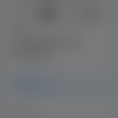
P-Serie
Taschenlampe P6 Core
Edition 2021
Hinweis
ledlenser.pdp.endOfLife
Highlights: