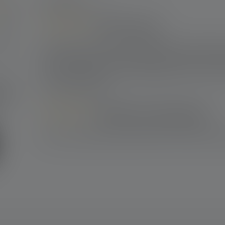
2
Bewertungen
100%
29. Oktober 2025 18:08
0%
Treue Lampe
0%
Bewertung mit 5 von 5 Sternen
Gute Haptik, Ausdauernd, Hell, Robust. Ich liebe die
0%
Hand, steckt Stürze weg, Wasserabweisend und tut a
0%
Abmesssungen sind im handling genial und Leistung 
immer zuverlässig.
ab!
15. März 2024 10:53
Perfekte Taschenlampe
Bewertung mit 5 von 5 Sternen
Super Taschenlampe und jeden Cent wert! Sehr Hell 