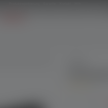
Produktregistrierung
Garantie
Kontakt
Hilfe
Produkte
Beratung
Explore
Infos & Service
MT-Series
Taschenlam
5
Durchschnittliche Bewe
Produkt Anzahl: Gib 