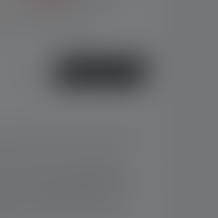
Preise inkl. MwSt. zzgl. Versandkosten
, Lieferzeit: 2-5 Werktage
oder
Jetzt kaufen
 – schnelles Schalten und Fokussieren mit
tteriestatusanzeige und Ladeanzeige
1
s zu 192 h
in der niedrigsten Einstellung
1
g –bis zu 320 Meter
Leuchtweite
logisch – Wiederaufladbar via USB 3.0