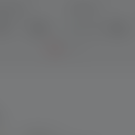
Car Charger
Pouch Type G
 wieder
€ 9,90
€ 9,90
ügbar
Sofort verfügbar
n
5 von 5 Sternen