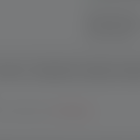
Schnelle Lieferung
Kostenloser Rückve
Sichere Zahlung
schreibung
Technische Daten
Lieferumfang
Downlo
Garantie bei Registrierung.
*Zu den Bedingungen.