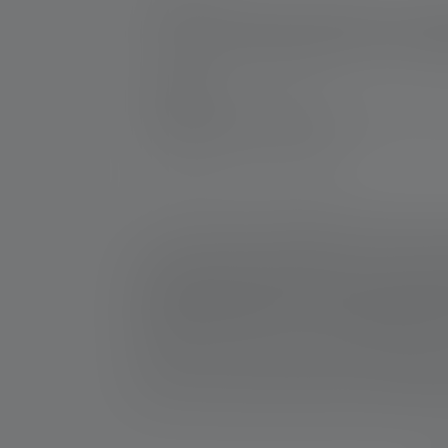
Das Licht erhellt den tiefsten Wald – der A
der Hand und lässt sich mit ihrem Frontsch
dir dank der Schnellladefunktion auch jede 
Hersteller:
Ledlenser GmbH & Co. KG
Kronenstraße 5-7 | 42699 Solingen | Deut
WEEE-Reg-Nr.: DE 20612570
*: 7 Jahre Garantie nur bei Registrierung, sonst 2 
1: Messwerte gemäß ANSI/PLATO FL 1 in der jeweils 
Leuchtweite (Meter/m) auf die hellste Einstellung u
verwendbar, aber jeweils nur kurzzeitig verfügbar. 
angegeben. Besitzt die Lampe verschiedene Energie
2: Rechnerischer Wert der Kapazität in Wattstunden (
den/die hierin enthaltenen Akku(s) in vollständig a