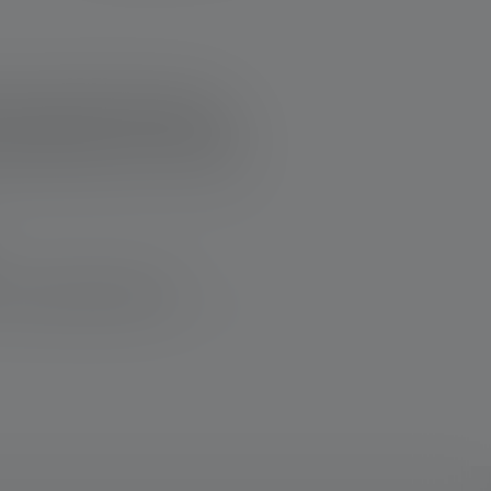
se Lampe. Weil einfach gut zur
uf Knopfdruck ihren Dienst. Die
top. habe sie über 7 Jahre und
und lange Akkulaufzeit