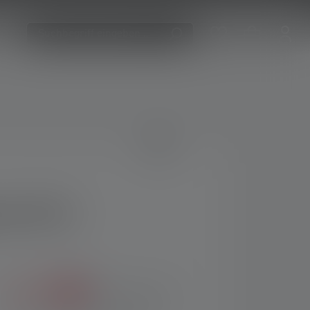
pe MT14
rtung von 5 von 5 Sternen
den gewünschten Wert ein oder benutze die Schaltflächen 
%
€ 99,90
€ 129,00
(23% gespart)