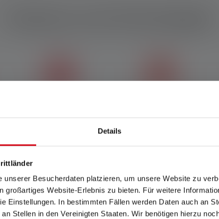
Features und Technologien
Rapid Focus
Advanced Focus System
Details
Mit Rapid Focus funktioniert
Unser Advanced Focus
das Fokussieren und
System (AFS) ermöglicht
Defokussieren der Taschen-
einen stufenlosen Übergang
oder Stirnlampe blitzschnell
von homogenem Nahlicht zu
rittländer
und ergonomisch mit einem
scharf gebündeltem
e unserer Besucherdaten platzieren, um unsere Website zu verbe
Handgriff.
Fernlicht.
in großartiges Website-Erlebnis zu bieten. Für weitere Informati
e Einstellungen. In bestimmten Fällen werden Daten auch an Ste
 an Stellen in den Vereinigten Staaten. Wir benötigen hierzu no