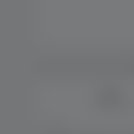
Be
7 JAHRE
Erhalte sieben Jahre 
Nr:
500844