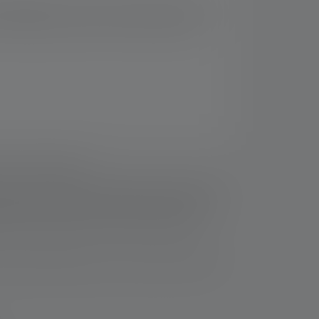
ei liegt die MT14 auch noch besonders gut in
as Aufladen per USB 3.0. Damit sparst du
fos-service/garantie/
ziehen sich die Werte zu Lichtstrom (Lumen/lm) und
Eine Boost-Funktion (soweit vorhanden) ist mehrmals
Messwerte mit weißem Licht oder der weißen LED
thaltene(n) Batterie(n) bzw. bei Lampen mit Akku für