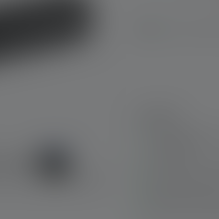
Sofort verfügbar
Highlights:
Einfache Bedienung
einer Hand
Alles im Blick – Ba
Lange Laufzeit – bi
Starke Lichtleistun
Ökonomisch und öko