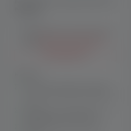
Benachrichtige mich, sobald das Produkt wieder
auf Lager ist.
Deine E-Mail
Mit dem Absenden des Formulars akzeptiere
ich die
Allgemeinen Geschäftsbedingungen
sowie die
Datenschutzbestimmungen
.
Benachrichtige mich
Highlights:
2-in1-Funktion: COB-LED für breitflächige
Ausleuchtung und Spot-LED für fokussiertes
Licht
Rechteckiges, an den Kanten abgerundetes
Metallgehäuse mit Lineal-Funktion
Extrem kompaktes Format und geringes