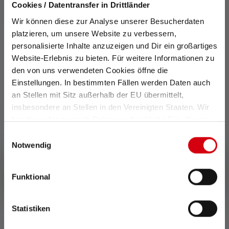
Cookies / Datentransfer in Drittländer
Wir können diese zur Analyse unserer Besucherdaten
platzieren, um unsere Website zu verbessern,
personalisierte Inhalte anzuzeigen und Dir ein großartiges
Website-Erlebnis zu bieten. Für weitere Informationen zu
den von uns verwendeten Cookies öffne die
Einstellungen. In bestimmten Fällen werden Daten auch
Befestigungsclip
an Stellen mit Sitz außerhalb der EU übermittelt,
insbesondere an Stellen in den Vereinigten Staaten. Wir
Ein praktischer Clip
ermöglicht es Dir Deine
benötigen hierzu noch Deine ausdrückliche Einwilligung,
Ledlenser dort zu
die Du durch „Alle auswählen“ oder „Auswahl bestätigen“
Einwilligungsauswahl
befestigen, wo Du sie
erteilen. Einzelheiten hierzu findest Du in unserer
Notwendig
brauchst.
Datenschutz-Bestimmungen
.
Funktional
Statistiken
Zubehör
Produktgalerie überspringen