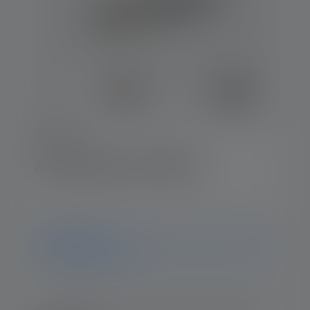
iW-Series
Arbeitsleuchte iW2R
Hinweis
ledlenser.pdp.endOfLife