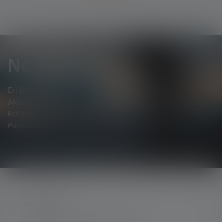
Newsletter
Erfahre als Erste*r von neuen Produkten, exklusiven
Aktionen und spannenden Gewinnspielen.
Erhalte alles rund um die Welt des Lichts, direkt in dein
Postfach.
KONTAKT