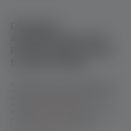
Dimmbare
Arbeitsleuchten: Die
Perfekte Beleuchtung
für jeden Bedarf
Gute Beleuchtung ist in jeder Arbeitsumgebung von
entscheidender Bedeutung. Sie beeinflusst nicht nur
die Produktivität, sondern auch das Wohlbefinden
der Menschen. In diesem Kontext sind
dimmbare
LED-Arbeitsleuchten
zu einem wichtigen
Werkzeug geworden, das es ermöglicht, die
Lichtintensität je nach Bedarf anzupassen.