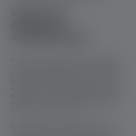
Vorteile von
dimmbaren
Arbeitsleuchten
Dimmbare Arbeitsleuchten bieten eine Vielzahl von
Vorteilen. Sie ermöglichen es Dir, die Lichtintensität
entsprechend Deiner Aufgabe anzupassen. Morgens
benötigst Du vielleicht helleres Licht, um wach und
konzentriert zu sein, während abends eine sanftere
Beleuchtung eine entspanntere Atmosphäre schafft.
Dies trägt nicht nur zur Produktivität bei, sondern
hilft auch, Deine Augen zu schonen.
Ein weiterer großer Vorteil von dimmbaren LED-
Arbeitsleuchten ist ihre Energieeffizienz. Du kannst