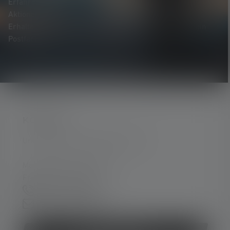
Erfahre als Erste*r von neuen Produkten, exklusiven
Aktionen und spannenden Gewinnspielen.
Erhalte alles rund um die Welt des Lichts, direkt in dein
Postfach.
KONTAKT
Unterstützung und Beratung unter:
Mo-Do. 08:00 - 16:00 Uhr
Fr. 08:00 - 13:00 Uhr
+49 212 5948 0
Kontaktformular