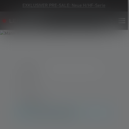
EXKLUSIVER PRE-SALE: Neue H/HF-Serie
0 Produkte
Filter löschen
Keine Produkte gefunden.